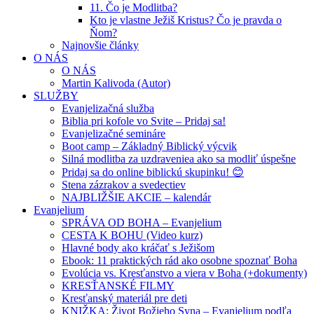
11. Čo je Modlitba?
Kto je vlastne Ježiš Kristus? Čo je pravda o
Ňom?
Najnovšie články
O NÁS
O NÁS
Martin Kalivoda (Autor)
SLUŽBY
Evanjelizačná služba
Biblia pri kofole vo Svite – Pridaj sa!
Evanjelizačné semináre
Boot camp – Základný Biblický výcvik
Silná modlitba za uzdraveniea ako sa modliť úspešne
Pridaj sa do online biblickú skupinku! 😊
Stena zázrakov a svedectiev
NAJBLIŽŠIE AKCIE – kalendár
Evanjelium
SPRÁVA OD BOHA – Evanjelium
CESTA K BOHU (Video kurz)
Hlavné body ako kráčať s Ježišom
Ebook: 11 praktických rád ako osobne spoznať Boha
Evolúcia vs. Kresťanstvo a viera v Boha (+dokumenty)
KRESŤANSKÉ FILMY
Kresťanský materiál pre deti
KNIŽKA: Život Božieho Syna – Evanjelium podľa