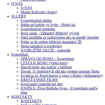
O NÁS
O NÁS
Martin Kalivoda (Autor)
SLUŽBY
Evanjelizačná služba
Biblia pri kofole vo Svite – Pridaj sa!
Evanjelizačné semináre
Boot camp – Základný Biblický výcvik
Silná modlitba za uzdraveniea ako sa modliť úspešne
Pridaj sa do online biblickú skupinku! 😊
Stena zázrakov a svedectiev
NAJBLIŽŠIE AKCIE – kalendár
Evanjelium
SPRÁVA OD BOHA – Evanjelium
CESTA K BOHU (Video kurz)
Hlavné body ako kráčať s Ježišom
Ebook: 11 praktických rád ako osobne spoznať Boha
Evolúcia vs. Kresťanstvo a viera v Boha (+dokumenty)
KRESŤANSKÉ FILMY
Kresťanský materiál pre deti
KNIŽKA: Život Božieho Syna – Evanjelium podľa
Jána
KONTAKTY
KONTAKTY