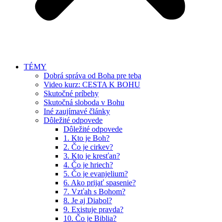
TÉMY
Dobrá správa od Boha pre teba
Video kurz: CESTA K BOHU
Skutočné príbehy
Skutočná sloboda v Bohu
Iné zaujímavé články
Dôležité odpovede
Dôležité odpovede
1. Kto je Boh?
2. Čo je cirkev?
3. Kto je kresťan?
4. Čo je hriech?
5. Čo je evanjelium?
6. Ako prijať spasenie?
7. Vzťah s Bohom?
8. Je aj Diabol?
9. Existuje pravda?
10. Čo je Biblia?