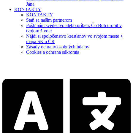
Jána
KONTAKTY
KONTAKTY
Staň sa naším partnerom
Pošli nám svedectvo alebo príbeh: Čo Boh urobil v
tvojom živote
Nájdi si spoločenstvo kresťanov vo svojom meste +
mapa SK a ČR
Zásady ochrany osobných údajov
Cookies a ochrana súkromia