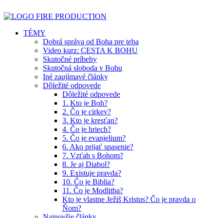
TÉMY
Dobrá správa od Boha pre teba
Video kurz: CESTA K BOHU
Skutočné príbehy
Skutočná sloboda v Bohu
Iné zaujímavé články
Dôležité odpovede
Dôležité odpovede
1. Kto je Boh?
2. Čo je cirkev?
3. Kto je kresťan?
4. Čo je hriech?
5. Čo je evanjelium?
6. Ako prijať spasenie?
7. Vzťah s Bohom?
8. Je aj Diabol?
9. Existuje pravda?
10. Čo je Biblia?
11. Čo je Modlitba?
Kto je vlastne Ježiš Kristus? Čo je pravda o
Ňom?
Najnovšie články