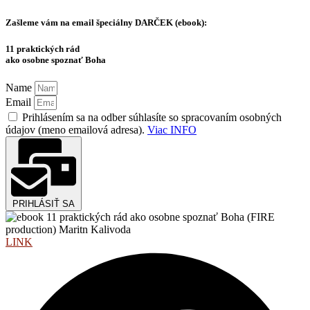
Zašleme vám na email špeciálny
DARČEK (ebook):
11 praktických rád
ako osobne spoznať Boha
Name
Email
Prihlásením sa na odber súhlasíte so spracovaním osobných
údajov (meno emailová adresa).
Viac INFO
PRIHLÁSIŤ SA
LINK