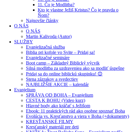
11. Čo je Modlitba?
Kto je vlastne Ježiš Kristus? Čo je pravda o
Ňom?
Najnovšie články
O NÁS
O NÁS
Martin Kalivoda (Autor)
SLUŽBY
Evanjelizačná služba
Biblia pri kofole vo Svite – Pridaj sa!
Evanjelizačné semináre
Boot camp – Základný Biblický výcvik
Silná modlitba za uzdraveniea ako sa modliť úspešne
Pridaj sa do online biblickú skupinku! 😊
Stena zázrakov a svedectiev
NAJBLIŽŠIE AKCIE – kalendár
Evanjelium
SPRÁVA OD BOHA – Evanjelium
CESTA K BOHU (Video kurz)
Hlavné body ako kráčať s Ježišom
Ebook: 11 praktických rád ako osobne spoznať Boha
Evolúcia vs. Kresťanstvo a viera v Boha (+dokumenty)
KRESŤANSKÉ FILMY
Kresťanský materiál pre deti