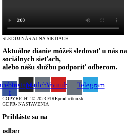
SLEDUJ NÁS AJ NA SIETIACH
Aktuálne dianie môžeš sledovať u nás na
sociálnych sieťach,
alebo nášu službu podporiť odberom.
acebook-
Instagram
Mailchimp
Youtube
Telegram
f
COPYRIGHT © 2023 FIREproduction.sk
GDPR- NASTAVENIA
Prihláste sa na
odber