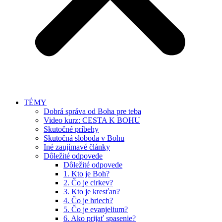
TÉMY
Dobrá správa od Boha pre teba
Video kurz: CESTA K BOHU
Skutočné príbehy
Skutočná sloboda v Bohu
Iné zaujímavé články
Dôležité odpovede
Dôležité odpovede
1. Kto je Boh?
2. Čo je cirkev?
3. Kto je kresťan?
4. Čo je hriech?
5. Čo je evanjelium?
6. Ako prijať spasenie?