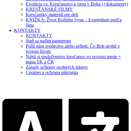
Evolúcia vs. Kresťanstvo a viera v Boha (+dokumenty)
KRESŤANSKÉ FILMY
Kresťanský materiál pre deti
KNIŽKA: Život Božieho Syna – Evanjelium podľa
Jána
KONTAKTY
KONTAKTY
Staň sa naším partnerom
Pošli nám svedectvo alebo príbeh: Čo Boh urobil v
tvojom živote
Nájdi si spoločenstvo kresťanov vo svojom meste +
mapa SK a ČR
Zásady ochrany osobných údajov
Cookies a ochrana súkromia