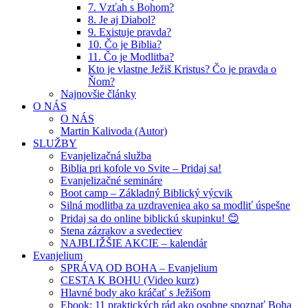
7. Vzťah s Bohom?
8. Je aj Diabol?
9. Existuje pravda?
10. Čo je Biblia?
11. Čo je Modlitba?
Kto je vlastne Ježiš Kristus? Čo je pravda o
Ňom?
Najnovšie články
O NÁS
O NÁS
Martin Kalivoda (Autor)
SLUŽBY
Evanjelizačná služba
Biblia pri kofole vo Svite – Pridaj sa!
Evanjelizačné semináre
Boot camp – Základný Biblický výcvik
Silná modlitba za uzdraveniea ako sa modliť úspešne
Pridaj sa do online biblickú skupinku! 😊
Stena zázrakov a svedectiev
NAJBLIŽŠIE AKCIE – kalendár
Evanjelium
SPRÁVA OD BOHA – Evanjelium
CESTA K BOHU (Video kurz)
Hlavné body ako kráčať s Ježišom
Ebook: 11 praktických rád ako osobne spoznať Boha