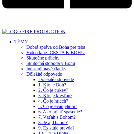
TÉMY
Dobrá správa od Boha pre teba
Video kurz: CESTA K BOHU
Skutočné príbehy
Skutočná sloboda v Bohu
Iné zaujímavé články
Dôležité odpovede
Dôležité odpovede
1. Kto je Boh?
2. Čo je cirkev?
3. Kto je kresťan?
4. Čo je hriech?
5. Čo je evanjelium?
6. Ako prijať spasenie?
7. Vzťah s Bohom?
8. Je aj Diabol?
9. Existuje pravda?
10. Čo je Biblia?