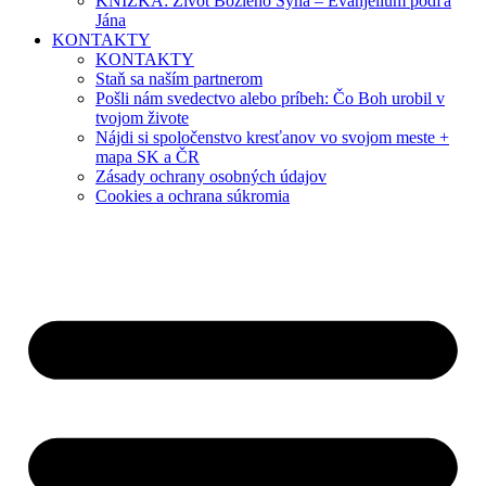
KNIŽKA: Život Božieho Syna – Evanjelium podľa
Jána
KONTAKTY
KONTAKTY
Staň sa naším partnerom
Pošli nám svedectvo alebo príbeh: Čo Boh urobil v
tvojom živote
Nájdi si spoločenstvo kresťanov vo svojom meste +
mapa SK a ČR
Zásady ochrany osobných údajov
Cookies a ochrana súkromia