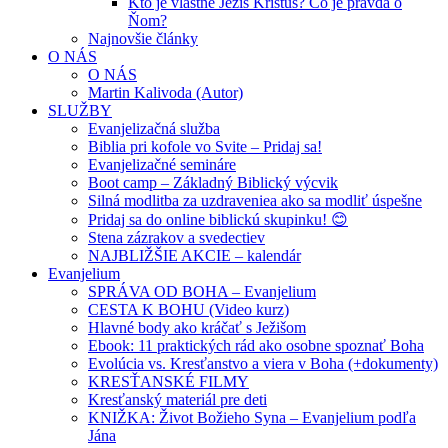
Kto je vlastne Ježiš Kristus? Čo je pravda o
Ňom?
Najnovšie články
O NÁS
O NÁS
Martin Kalivoda (Autor)
SLUŽBY
Evanjelizačná služba
Biblia pri kofole vo Svite – Pridaj sa!
Evanjelizačné semináre
Boot camp – Základný Biblický výcvik
Silná modlitba za uzdraveniea ako sa modliť úspešne
Pridaj sa do online biblickú skupinku! 😊
Stena zázrakov a svedectiev
NAJBLIŽŠIE AKCIE – kalendár
Evanjelium
SPRÁVA OD BOHA – Evanjelium
CESTA K BOHU (Video kurz)
Hlavné body ako kráčať s Ježišom
Ebook: 11 praktických rád ako osobne spoznať Boha
Evolúcia vs. Kresťanstvo a viera v Boha (+dokumenty)
KRESŤANSKÉ FILMY
Kresťanský materiál pre deti
KNIŽKA: Život Božieho Syna – Evanjelium podľa
Jána