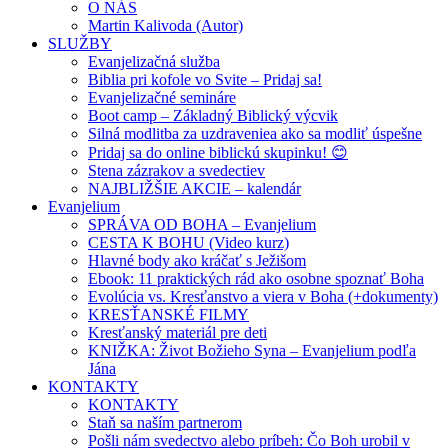
O NÁS
Martin Kalivoda (Autor)
SLUŽBY
Evanjelizačná služba
Biblia pri kofole vo Svite – Pridaj sa!
Evanjelizačné semináre
Boot camp – Základný Biblický výcvik
Silná modlitba za uzdraveniea ako sa modliť úspešne
Pridaj sa do online biblickú skupinku! 😊
Stena zázrakov a svedectiev
NAJBLIŽŠIE AKCIE – kalendár
Evanjelium
SPRÁVA OD BOHA – Evanjelium
CESTA K BOHU (Video kurz)
Hlavné body ako kráčať s Ježišom
Ebook: 11 praktických rád ako osobne spoznať Boha
Evolúcia vs. Kresťanstvo a viera v Boha (+dokumenty)
KRESŤANSKÉ FILMY
Kresťanský materiál pre deti
KNIŽKA: Život Božieho Syna – Evanjelium podľa
Jána
KONTAKTY
KONTAKTY
Staň sa naším partnerom
Pošli nám svedectvo alebo príbeh: Čo Boh urobil v