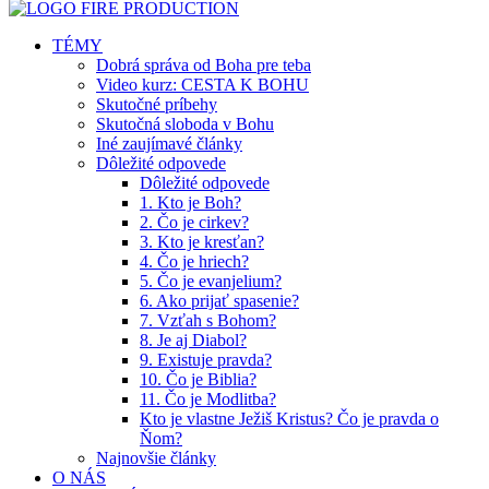
TÉMY
Dobrá správa od Boha pre teba
Video kurz: CESTA K BOHU
Skutočné príbehy
Skutočná sloboda v Bohu
Iné zaujímavé články
Dôležité odpovede
Dôležité odpovede
1. Kto je Boh?
2. Čo je cirkev?
3. Kto je kresťan?
4. Čo je hriech?
5. Čo je evanjelium?
6. Ako prijať spasenie?
7. Vzťah s Bohom?
8. Je aj Diabol?
9. Existuje pravda?
10. Čo je Biblia?
11. Čo je Modlitba?
Kto je vlastne Ježiš Kristus? Čo je pravda o
Ňom?
Najnovšie články
O NÁS