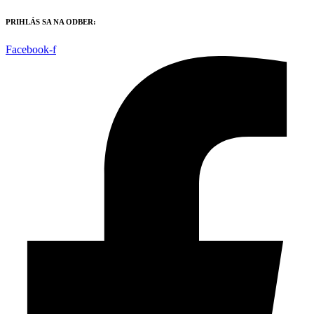
Preskočiť
PRIHLÁS SA NA ODBER:
na
obsah
Facebook-f