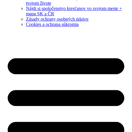
tvojom živote
Nájdi si spoločenstvo kresťanov vo svojom meste +
mapa SK a ČR
Zásady ochrany osobných údajov
Cookies a ochrana súkromia