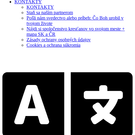
KONTAKTY
KONTAKTY
Staň sa naším partnerom
Pošli nám svedectvo alebo príbeh: Čo Boh urobil v
tvojom živote
Nájdi si spoločenstvo kresťanov vo svojom meste +
mapa SK a ČR
Zásady ochrany osobných údajov
Cookies a ochrana súkromia