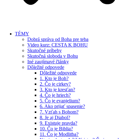
TÉMY
Dobrá správa od Boha pre teba
Video kurz: CESTA K BOHU
Skutočné príbehy
Skutočná sloboda v Bohu
Iné zaujímavé články
Dôležité odpovede
Dôležité odpovede
1. Kto je Boh?
2. Čo je cirkev?
3. Kto je kresťan?
4. Čo je hriech?
5. Čo je evanjelium?
6. Ako prijať spasenie?
7. Vzťah s Bohom?
8. Je aj Diabol?
9. Existuje pravda?
10. Čo je Biblia?
11. Čo je Modlitba?