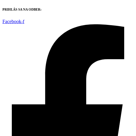
Preskočiť
PRIHLÁS SA NA ODBER:
na
obsah
Facebook-f