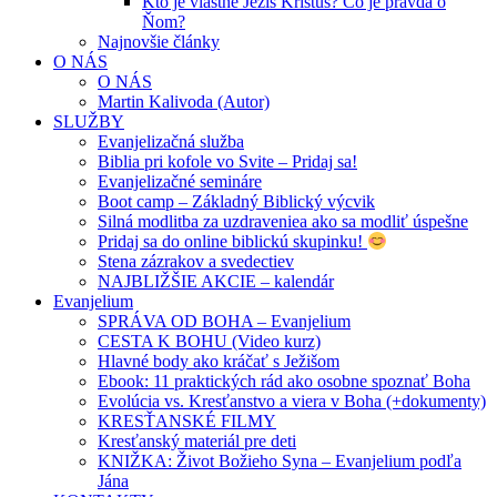
Kto je vlastne Ježiš Kristus? Čo je pravda o
Ňom?
Najnovšie články
O NÁS
O NÁS
Martin Kalivoda (Autor)
SLUŽBY
Evanjelizačná služba
Biblia pri kofole vo Svite – Pridaj sa!
Evanjelizačné semináre
Boot camp – Základný Biblický výcvik
Silná modlitba za uzdraveniea ako sa modliť úspešne
Pridaj sa do online biblickú skupinku!
Stena zázrakov a svedectiev
NAJBLIŽŠIE AKCIE – kalendár
Evanjelium
SPRÁVA OD BOHA – Evanjelium
CESTA K BOHU (Video kurz)
Hlavné body ako kráčať s Ježišom
Ebook: 11 praktických rád ako osobne spoznať Boha
Evolúcia vs. Kresťanstvo a viera v Boha (+dokumenty)
KRESŤANSKÉ FILMY
Kresťanský materiál pre deti
KNIŽKA: Život Božieho Syna – Evanjelium podľa
Jána