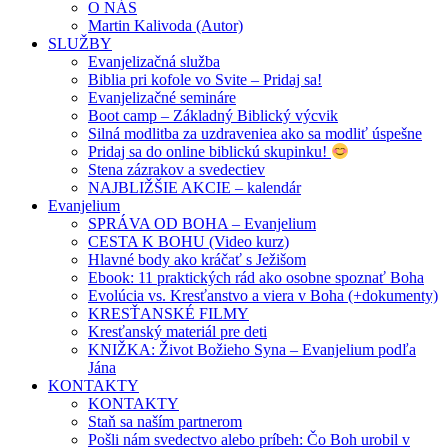
O NÁS
Martin Kalivoda (Autor)
SLUŽBY
Evanjelizačná služba
Biblia pri kofole vo Svite – Pridaj sa!
Evanjelizačné semináre
Boot camp – Základný Biblický výcvik
Silná modlitba za uzdraveniea ako sa modliť úspešne
Pridaj sa do online biblickú skupinku!
Stena zázrakov a svedectiev
NAJBLIŽŠIE AKCIE – kalendár
Evanjelium
SPRÁVA OD BOHA – Evanjelium
CESTA K BOHU (Video kurz)
Hlavné body ako kráčať s Ježišom
Ebook: 11 praktických rád ako osobne spoznať Boha
Evolúcia vs. Kresťanstvo a viera v Boha (+dokumenty)
KRESŤANSKÉ FILMY
Kresťanský materiál pre deti
KNIŽKA: Život Božieho Syna – Evanjelium podľa
Jána
KONTAKTY
KONTAKTY
Staň sa naším partnerom
Pošli nám svedectvo alebo príbeh: Čo Boh urobil v