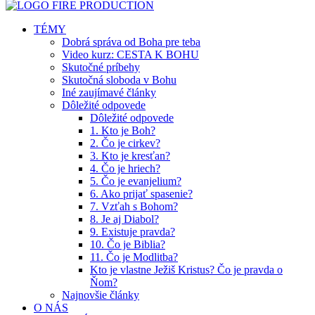
TÉMY
Dobrá správa od Boha pre teba
Video kurz: CESTA K BOHU
Skutočné príbehy
Skutočná sloboda v Bohu
Iné zaujímavé články
Dôležité odpovede
Dôležité odpovede
1. Kto je Boh?
2. Čo je cirkev?
3. Kto je kresťan?
4. Čo je hriech?
5. Čo je evanjelium?
6. Ako prijať spasenie?
7. Vzťah s Bohom?
8. Je aj Diabol?
9. Existuje pravda?
10. Čo je Biblia?
11. Čo je Modlitba?
Kto je vlastne Ježiš Kristus? Čo je pravda o
Ňom?
Najnovšie články
O NÁS