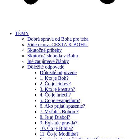
TÉMY
Dobrá správa od Boha pre teba
Video kurz: CESTA K BOHU
Skutočné príbehy
Skutočná sloboda v Bohu
Iné zaujímavé články
Dôležité odpovede
Dôležité odpovede
1. Kto je Boh?
2. Čo je cirkev?
3. Kto je kresťan?
4. Čo je hriech?
5. Čo je evanjelium?
6. Ako prijať spasenie?
7. Vzťah s Bohom?
8. Je aj Diabol?
9. Existuje pravda?
10. Čo je Biblia?
11. Čo je Modlitba?