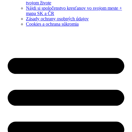
tvojom živote
Nájdi si spoločenstvo kresťanov vo svojom meste +
mapa SK a ČR
Zásady ochrany osobných údajov
Cookies a ochrana súkromia