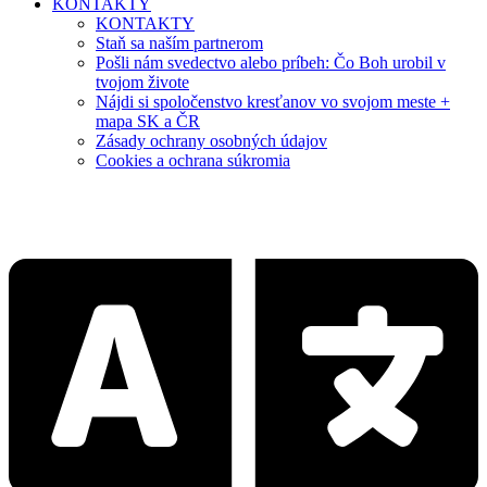
KONTAKTY
KONTAKTY
Staň sa naším partnerom
Pošli nám svedectvo alebo príbeh: Čo Boh urobil v
tvojom živote
Nájdi si spoločenstvo kresťanov vo svojom meste +
mapa SK a ČR
Zásady ochrany osobných údajov
Cookies a ochrana súkromia