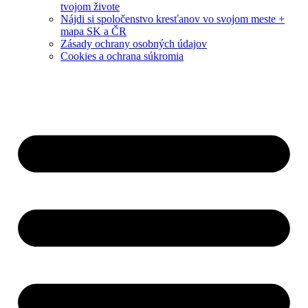
tvojom živote
Nájdi si spoločenstvo kresťanov vo svojom meste +
mapa SK a ČR
Zásady ochrany osobných údajov
Cookies a ochrana súkromia