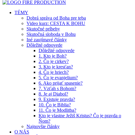
TÉMY
Dobrá správa od Boha pre teba
Video kurz: CESTA K BOHU
Skutočné príbehy
Skutočná sloboda v Bohu
Iné zaujímavé články
Dôležité odpovede
Dôležité odpovede
1. Kto je Boh?
2. Čo je cirkev?
3. Kto je kresťan?
4. Čo je hriech?
5. Čo je evanjelium?
6. Ako prijať spasenie?
7. Vzťah s Bohom?
8. Je aj Diabol?
9. Existuje pravda?
10. Čo je Biblia?
11. Čo je Modlitba?
Kto je vlastne Ježiš Kristus? Čo je pravda o
Ňom?
Najnovšie články
O NÁS