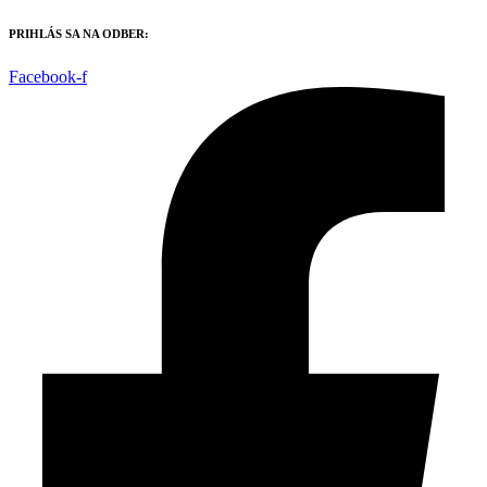
Preskočiť
PRIHLÁS SA NA ODBER:
na
obsah
Facebook-f