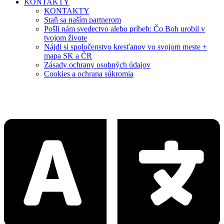
KONTAKTY
KONTAKTY
Staň sa naším partnerom
Pošli nám svedectvo alebo príbeh: Čo Boh urobil v
tvojom živote
Nájdi si spoločenstvo kresťanov vo svojom meste +
mapa SK a ČR
Zásady ochrany osobných údajov
Cookies a ochrana súkromia