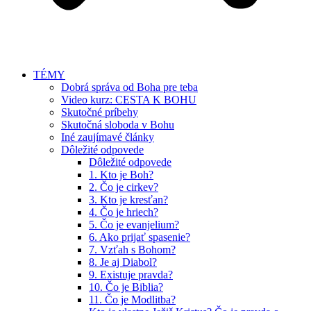
TÉMY
Dobrá správa od Boha pre teba
Video kurz: CESTA K BOHU
Skutočné príbehy
Skutočná sloboda v Bohu
Iné zaujímavé články
Dôležité odpovede
Dôležité odpovede
1. Kto je Boh?
2. Čo je cirkev?
3. Kto je kresťan?
4. Čo je hriech?
5. Čo je evanjelium?
6. Ako prijať spasenie?
7. Vzťah s Bohom?
8. Je aj Diabol?
9. Existuje pravda?
10. Čo je Biblia?
11. Čo je Modlitba?