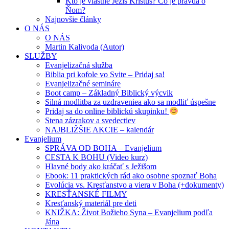
Kto je vlastne Ježiš Kristus? Čo je pravda o
Ňom?
Najnovšie články
O NÁS
O NÁS
Martin Kalivoda (Autor)
SLUŽBY
Evanjelizačná služba
Biblia pri kofole vo Svite – Pridaj sa!
Evanjelizačné semináre
Boot camp – Základný Biblický výcvik
Silná modlitba za uzdraveniea ako sa modliť úspešne
Pridaj sa do online biblickú skupinku!
Stena zázrakov a svedectiev
NAJBLIŽŠIE AKCIE – kalendár
Evanjelium
SPRÁVA OD BOHA – Evanjelium
CESTA K BOHU (Video kurz)
Hlavné body ako kráčať s Ježišom
Ebook: 11 praktických rád ako osobne spoznať Boha
Evolúcia vs. Kresťanstvo a viera v Boha (+dokumenty)
KRESŤANSKÉ FILMY
Kresťanský materiál pre deti
KNIŽKA: Život Božieho Syna – Evanjelium podľa
Jána