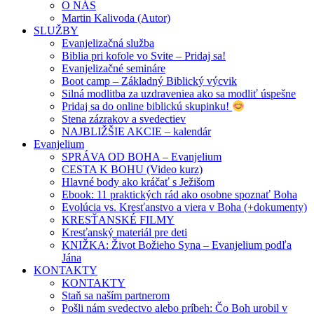
O NÁS
Martin Kalivoda (Autor)
SLUŽBY
Evanjelizačná služba
Biblia pri kofole vo Svite – Pridaj sa!
Evanjelizačné semináre
Boot camp – Základný Biblický výcvik
Silná modlitba za uzdraveniea ako sa modliť úspešne
Pridaj sa do online biblickú skupinku!
Stena zázrakov a svedectiev
NAJBLIŽŠIE AKCIE – kalendár
Evanjelium
SPRÁVA OD BOHA – Evanjelium
CESTA K BOHU (Video kurz)
Hlavné body ako kráčať s Ježišom
Ebook: 11 praktických rád ako osobne spoznať Boha
Evolúcia vs. Kresťanstvo a viera v Boha (+dokumenty)
KRESŤANSKÉ FILMY
Kresťanský materiál pre deti
KNIŽKA: Život Božieho Syna – Evanjelium podľa
Jána
KONTAKTY
KONTAKTY
Staň sa naším partnerom
Pošli nám svedectvo alebo príbeh: Čo Boh urobil v