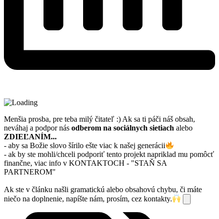
Menšia prosba, pre teba milý čitateľ :)
Ak sa ti páči náš obsah,
neváhaj a podpor nás
odberom na sociálnych sietiach
alebo
ZDIEĽANÍM...
- aby sa Božie slovo šírilo ešte viac k našej generácii
- ak by ste mohli/chceli podporiť tento projekt napriklad mu pomôcť
finančne, viac info v KONTAKTOCH - "STAŇ SA
PARTNEROM"
Ak ste v článku našli gramatickú alebo obsahovú chybu, či máte
niečo na doplnenie, napíšte nám, prosím, cez kontakty.