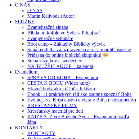
O NÁS
O NÁS
Martin Kalivoda (Autor)
SLUŽBY
Evanjelizačná služba
Biblia pri kofole vo Svite – Pridaj sa!
Evanjelizačné semináre
Boot camp – Základný Biblický výcvik
Silná modlitba za uzdraveniea ako sa modliť úspešne
Pridaj sa do online biblickú skupinku!
Stena zázrakov a svedectiev
NAJBLIŽŠIE AKCIE – kalendár
Evanjelium
SPRÁVA OD BOHA – Evanjelium
CESTA K BOHU (Video kurz)
Hlavné body ako kráčať s Ježišom
Ebook: 11 praktických rád ako osobne spoznať Boha
Evolúcia vs. Kresťanstvo a viera v Boha (+dokumenty)
KRESŤANSKÉ FILMY
Kresťanský materiál pre deti
KNIŽKA: Život Božieho Syna – Evanjelium podľa
Jána
KONTAKTY
KONTAKTY
Staň sa naším partnerom