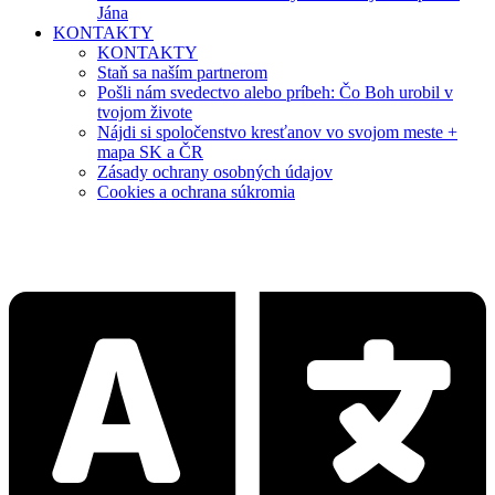
Jána
KONTAKTY
KONTAKTY
Staň sa naším partnerom
Pošli nám svedectvo alebo príbeh: Čo Boh urobil v
tvojom živote
Nájdi si spoločenstvo kresťanov vo svojom meste +
mapa SK a ČR
Zásady ochrany osobných údajov
Cookies a ochrana súkromia