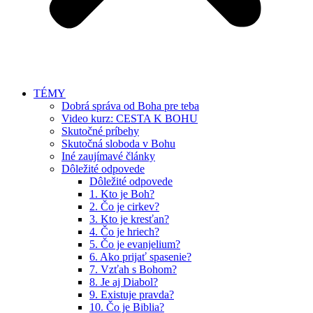
TÉMY
Dobrá správa od Boha pre teba
Video kurz: CESTA K BOHU
Skutočné príbehy
Skutočná sloboda v Bohu
Iné zaujímavé články
Dôležité odpovede
Dôležité odpovede
1. Kto je Boh?
2. Čo je cirkev?
3. Kto je kresťan?
4. Čo je hriech?
5. Čo je evanjelium?
6. Ako prijať spasenie?
7. Vzťah s Bohom?
8. Je aj Diabol?
9. Existuje pravda?
10. Čo je Biblia?