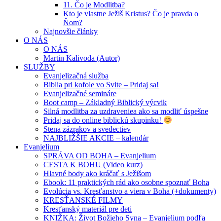
11. Čo je Modlitba?
Kto je vlastne Ježiš Kristus? Čo je pravda o
Ňom?
Najnovšie články
O NÁS
O NÁS
Martin Kalivoda (Autor)
SLUŽBY
Evanjelizačná služba
Biblia pri kofole vo Svite – Pridaj sa!
Evanjelizačné semináre
Boot camp – Základný Biblický výcvik
Silná modlitba za uzdraveniea ako sa modliť úspešne
Pridaj sa do online biblickú skupinku!
Stena zázrakov a svedectiev
NAJBLIŽŠIE AKCIE – kalendár
Evanjelium
SPRÁVA OD BOHA – Evanjelium
CESTA K BOHU (Video kurz)
Hlavné body ako kráčať s Ježišom
Ebook: 11 praktických rád ako osobne spoznať Boha
Evolúcia vs. Kresťanstvo a viera v Boha (+dokumenty)
KRESŤANSKÉ FILMY
Kresťanský materiál pre deti
KNIŽKA: Život Božieho Syna – Evanjelium podľa