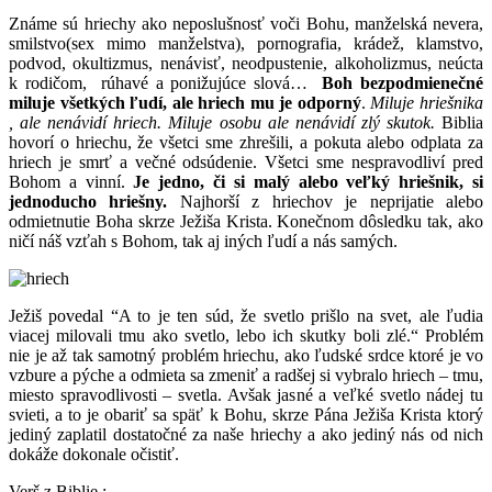
Známe sú hriechy ako neposlušnosť voči Bohu, manželská nevera,
smilstvo(sex mimo manželstva), pornografia, krádež, klamstvo,
podvod, okultizmus, nenávisť, neodpustenie, alkoholizmus, neúcta
k rodičom, rúhavé a ponižujúce slová…
Boh bezpodmienečné
miluje všetkých ľudí, ale hriech mu je odporný
.
Miluje hriešnika
, ale nenávidí hriech. Miluje osobu ale nenávidí zlý skutok.
Biblia
hovorí o hriechu, že všetci sme zhrešili, a pokuta alebo odplata za
hriech je smrť a večné odsúdenie. Všetci sme nespravodliví pred
Bohom a vinní.
Je jedno, či si malý alebo veľký hriešnik, si
jednoducho hriešny.
Najhorší z hriechov je neprijatie alebo
odmietnutie Boha skrze Ježiša Krista. Konečnom dôsledku tak, ako
ničí náš vzťah s Bohom, tak aj iných ľudí a nás samých.
Ježiš povedal “A to je ten súd, že svetlo prišlo na svet, ale ľudia
viacej milovali tmu ako svetlo, lebo ich skutky boli zlé.“ Problém
nie je až tak samotný problém hriechu, ako ľudské srdce ktoré je vo
vzbure a pýche a odmieta sa zmeniť a radšej si vybralo hriech – tmu,
miesto spravodlivosti – svetla. Avšak jasné a veľké svetlo nádej tu
svieti, a to je obariť sa späť k Bohu, skrze Pána Ježiša Krista ktorý
jediný zaplatil dostatočné za naše hriechy a ako jediný nás od nich
dokáže dokonale očistiť.
Verš z Biblie :