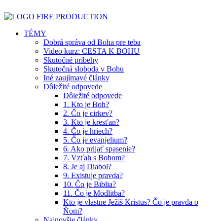
TÉMY
Dobrá správa od Boha pre teba
Video kurz: CESTA K BOHU
Skutočné príbehy
Skutočná sloboda v Bohu
Iné zaujímavé články
Dôležité odpovede
Dôležité odpovede
1. Kto je Boh?
2. Čo je cirkev?
3. Kto je kresťan?
4. Čo je hriech?
5. Čo je evanjelium?
6. Ako prijať spasenie?
7. Vzťah s Bohom?
8. Je aj Diabol?
9. Existuje pravda?
10. Čo je Biblia?
11. Čo je Modlitba?
Kto je vlastne Ježiš Kristus? Čo je pravda o
Ňom?
Najnovšie články