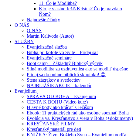
11. Čo je Modlitba?
Kto je vlastne Ježiš Kristus? Čo je pravda o
Ňom?
Najnovšie články
O NÁS
O NÁS
Martin Kalivoda (Autor)
SLUŽBY
Evanjelizačná služba
Biblia pri kofole vo Svite – Pridaj sa!
Evanjelizačné semináre
Boot camp – Základný Biblický výcvik
Silná modlitba za uzdraveniea ako sa modliť úspešne
Pridaj sa do online biblickú skupinku! 😊
Stena zázrakov a svedectiev
NAJBLIŽŠIE AKCIE – kalendár
Evanjelium
SPRÁVA OD BOHA – Evanjelium
CESTA K BOHU (Video kurz)
Hlavné body ako kráčať s Ježišom
Ebook: 11 praktických rád ako osobne spoznať Boha
Evolúcia vs. Kresťanstvo a viera v Boha (+dokumenty)
KRESŤANSKÉ FILMY
Kresťanský materiál pre deti
KNIŽKA: Život Božieho Syna – Evanjelium podľa