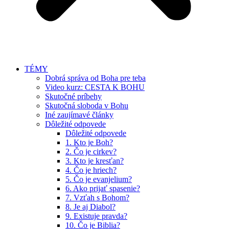
TÉMY
Dobrá správa od Boha pre teba
Video kurz: CESTA K BOHU
Skutočné príbehy
Skutočná sloboda v Bohu
Iné zaujímavé články
Dôležité odpovede
Dôležité odpovede
1. Kto je Boh?
2. Čo je cirkev?
3. Kto je kresťan?
4. Čo je hriech?
5. Čo je evanjelium?
6. Ako prijať spasenie?
7. Vzťah s Bohom?
8. Je aj Diabol?
9. Existuje pravda?
10. Čo je Biblia?