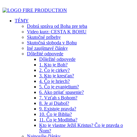
TÉMY
Dobrá správa od Boha pre teba
Video kurz: CESTA K BOHU
Skutočné príbehy
Skutočná sloboda v Bohu
Iné zaujímavé články
Dôležité odpovede
Dôležité odpovede
1. Kto je Boh?
2. Čo je cirkev?
3. Kto je kresťan?
4. Čo je hriech?
5. Čo je evanjelium?
6. Ako prijať spasenie?
7. Vzťah s Bohom?
8. Je aj Diabol?
9. Existuje pravda?
10. Čo je Biblia?
11. Čo je Modlitba?
Kto je vlastne Ježiš Kristus? Čo je pravda o
Ňom?
Najnovšie články