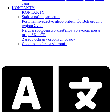
Jána
KONTAKTY
KONTAKTY
Staň sa naším partnerom
Pošli nám svedectvo alebo príbeh: Čo Boh urobil v
tvojom živote
Nájdi si spoločenstvo kresťanov vo svojom meste +
mapa SK a ČR
Zásady ochrany osobných údajov
Cookies a ochrana súkromia