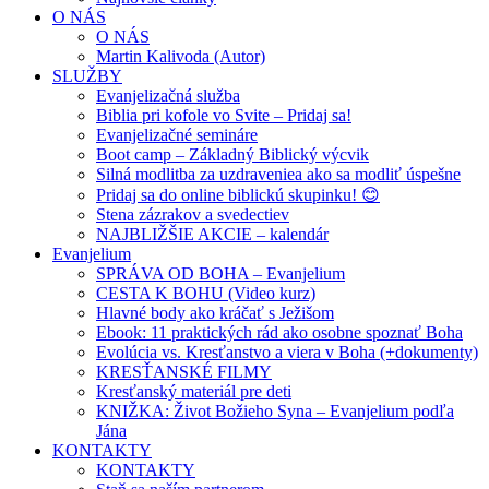
O NÁS
O NÁS
Martin Kalivoda (Autor)
SLUŽBY
Evanjelizačná služba
Biblia pri kofole vo Svite – Pridaj sa!
Evanjelizačné semináre
Boot camp – Základný Biblický výcvik
Silná modlitba za uzdraveniea ako sa modliť úspešne
Pridaj sa do online biblickú skupinku! 😊
Stena zázrakov a svedectiev
NAJBLIŽŠIE AKCIE – kalendár
Evanjelium
SPRÁVA OD BOHA – Evanjelium
CESTA K BOHU (Video kurz)
Hlavné body ako kráčať s Ježišom
Ebook: 11 praktických rád ako osobne spoznať Boha
Evolúcia vs. Kresťanstvo a viera v Boha (+dokumenty)
KRESŤANSKÉ FILMY
Kresťanský materiál pre deti
KNIŽKA: Život Božieho Syna – Evanjelium podľa
Jána
KONTAKTY
KONTAKTY