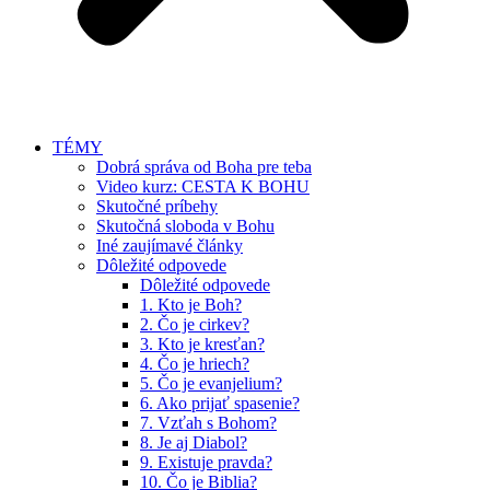
TÉMY
Dobrá správa od Boha pre teba
Video kurz: CESTA K BOHU
Skutočné príbehy
Skutočná sloboda v Bohu
Iné zaujímavé články
Dôležité odpovede
Dôležité odpovede
1. Kto je Boh?
2. Čo je cirkev?
3. Kto je kresťan?
4. Čo je hriech?
5. Čo je evanjelium?
6. Ako prijať spasenie?
7. Vzťah s Bohom?
8. Je aj Diabol?
9. Existuje pravda?
10. Čo je Biblia?