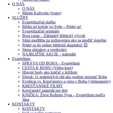
O NÁS
O NÁS
Martin Kalivoda (Autor)
SLUŽBY
Evanjelizačná služba
Biblia pri kofole vo Svite – Pridaj sa!
Evanjelizačné semináre
Boot camp – Základný Biblický výcvik
Silná modlitba za uzdraveniea ako sa modliť úspešne
Pridaj sa do online biblickú skupinku! 😊
Stena zázrakov a svedectiev
NAJBLIŽŠIE AKCIE – kalendár
Evanjelium
SPRÁVA OD BOHA – Evanjelium
CESTA K BOHU (Video kurz)
Hlavné body ako kráčať s Ježišom
Ebook: 11 praktických rád ako osobne spoznať Boha
Evolúcia vs. Kresťanstvo a viera v Boha (+dokumenty)
KRESŤANSKÉ FILMY
Kresťanský materiál pre deti
KNIŽKA: Život Božieho Syna – Evanjelium podľa
Jána
KONTAKTY
KONTAKTY