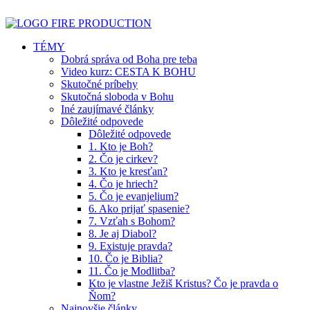
TÉMY
Dobrá správa od Boha pre teba
Video kurz: CESTA K BOHU
Skutočné príbehy
Skutočná sloboda v Bohu
Iné zaujímavé články
Dôležité odpovede
Dôležité odpovede
1. Kto je Boh?
2. Čo je cirkev?
3. Kto je kresťan?
4. Čo je hriech?
5. Čo je evanjelium?
6. Ako prijať spasenie?
7. Vzťah s Bohom?
8. Je aj Diabol?
9. Existuje pravda?
10. Čo je Biblia?
11. Čo je Modlitba?
Kto je vlastne Ježiš Kristus? Čo je pravda o
Ňom?
Najnovšie články