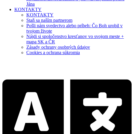
Jána
KONTAKTY
KONTAKTY
Staň sa naším partnerom
Pošli nám svedectvo alebo príbeh: Čo Boh urobil v
tvojom živote
Nájdi si spoločenstvo kresťanov vo svojom meste +
mapa SK a ČR
Zásady ochrany osobných údajov
Cookies a ochrana súkromia