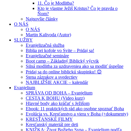
11. Čo je Modlitba?
Kto je vlastne Ježiš Kristus? Čo je pravda o
Ňom?
Najnovšie články
O NÁS
O NÁS
Martin Kalivoda (Autor)
SLUŽBY
Evanjelizačná služba
Biblia pri kofole vo Svite – Pridaj sa!
Evanjelizačné semináre
Boot camp – Základný Biblický výcvik
Silná modlitba za uzdraveniea ako sa modliť úspešne
Pridaj sa do online biblickú skupinku! 😊
Stena zázrakov a svedectiev
NAJBLIŽŠIE AKCIE – kalendár
Evanjelium
SPRÁVA OD BOHA – Evanjelium
CESTA K BOHU (Video kurz)
Hlavné body ako kráčať s Ježišom
Ebook: 11 praktických rád ako osobne spoznať Boha
Evolúcia vs. Kresťanstvo a viera v Boha (+dokumenty)
KRESŤANSKÉ FILMY
Kresťanský materiál pre deti
KNIŽKA: Život Božieho Syna – Evanjelium podľa