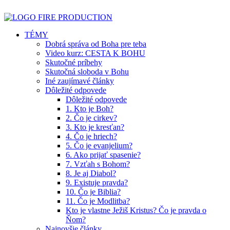
TÉMY
Dobrá správa od Boha pre teba
Video kurz: CESTA K BOHU
Skutočné príbehy
Skutočná sloboda v Bohu
Iné zaujímavé články
Dôležité odpovede
Dôležité odpovede
1. Kto je Boh?
2. Čo je cirkev?
3. Kto je kresťan?
4. Čo je hriech?
5. Čo je evanjelium?
6. Ako prijať spasenie?
7. Vzťah s Bohom?
8. Je aj Diabol?
9. Existuje pravda?
10. Čo je Biblia?
11. Čo je Modlitba?
Kto je vlastne Ježiš Kristus? Čo je pravda o
Ňom?
Najnovšie články