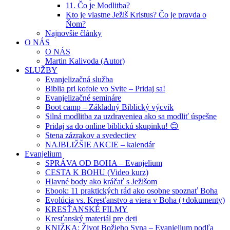
11. Čo je Modlitba?
Kto je vlastne Ježiš Kristus? Čo je pravda o
Ňom?
Najnovšie články
O NÁS
O NÁS
Martin Kalivoda (Autor)
SLUŽBY
Evanjelizačná služba
Biblia pri kofole vo Svite – Pridaj sa!
Evanjelizačné semináre
Boot camp – Základný Biblický výcvik
Silná modlitba za uzdraveniea ako sa modliť úspešne
Pridaj sa do online biblickú skupinku! 😊
Stena zázrakov a svedectiev
NAJBLIŽŠIE AKCIE – kalendár
Evanjelium
SPRÁVA OD BOHA – Evanjelium
CESTA K BOHU (Video kurz)
Hlavné body ako kráčať s Ježišom
Ebook: 11 praktických rád ako osobne spoznať Boha
Evolúcia vs. Kresťanstvo a viera v Boha (+dokumenty)
KRESŤANSKÉ FILMY
Kresťanský materiál pre deti
KNIŽKA: Život Božieho Syna – Evanjelium podľa