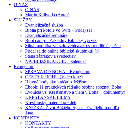
O NÁS
O NÁS
Martin Kalivoda (Autor)
SLUŽBY
Evanjelizačná služba
Biblia pri kofole vo Svite – Pridaj sa!
Evanjelizačné semináre
Boot camp – Základný Biblický výcvik
Silná modlitba za uzdraveniea ako sa modliť úspešne
Pridaj sa do online biblickú skupinku! 😊
Stena zázrakov a svedectiev
NAJBLIŽŠIE AKCIE – kalendár
Evanjelium
SPRÁVA OD BOHA – Evanjelium
CESTA K BOHU (Video kurz)
Hlavné body ako kráčať s Ježišom
Ebook: 11 praktických rád ako osobne spoznať Boha
Evolúcia vs. Kresťanstvo a viera v Boha (+dokumenty)
KRESŤANSKÉ FILMY
Kresťanský materiál pre deti
KNIŽKA: Život Božieho Syna – Evanjelium podľa
Jána
KONTAKTY
KONTAKTY