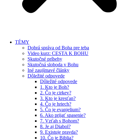
TÉMY
Dobrá správa od Boha pre teba
Video kurz: CESTA K BOHU
Skutočné príbehy
Skutočná sloboda v Bohu
Iné zaujímavé články
Dôležité odpovede
Dôležité odpovede
1. Kto je Boh?
2. Čo je cirkev?
3. Kto je kresťan?
4. Čo je hriech?
5. Čo je evanjelium?
6. Ako prijať spasenie?
7. Vzťah s Bohom?
8. Je aj Diabol?
9. Existuje pravda?
10. Čo je Biblia?