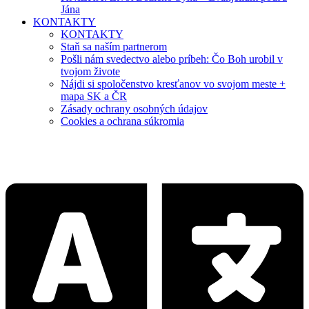
Jána
KONTAKTY
KONTAKTY
Staň sa naším partnerom
Pošli nám svedectvo alebo príbeh: Čo Boh urobil v
tvojom živote
Nájdi si spoločenstvo kresťanov vo svojom meste +
mapa SK a ČR
Zásady ochrany osobných údajov
Cookies a ochrana súkromia