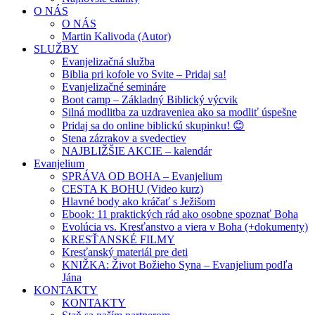
O NÁS
O NÁS
Martin Kalivoda (Autor)
SLUŽBY
Evanjelizačná služba
Biblia pri kofole vo Svite – Pridaj sa!
Evanjelizačné semináre
Boot camp – Základný Biblický výcvik
Silná modlitba za uzdraveniea ako sa modliť úspešne
Pridaj sa do online biblickú skupinku! 😊
Stena zázrakov a svedectiev
NAJBLIŽŠIE AKCIE – kalendár
Evanjelium
SPRÁVA OD BOHA – Evanjelium
CESTA K BOHU (Video kurz)
Hlavné body ako kráčať s Ježišom
Ebook: 11 praktických rád ako osobne spoznať Boha
Evolúcia vs. Kresťanstvo a viera v Boha (+dokumenty)
KRESŤANSKÉ FILMY
Kresťanský materiál pre deti
KNIŽKA: Život Božieho Syna – Evanjelium podľa
Jána
KONTAKTY
KONTAKTY