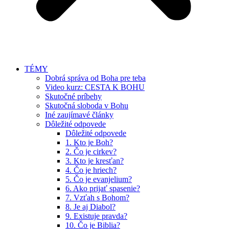
TÉMY
Dobrá správa od Boha pre teba
Video kurz: CESTA K BOHU
Skutočné príbehy
Skutočná sloboda v Bohu
Iné zaujímavé články
Dôležité odpovede
Dôležité odpovede
1. Kto je Boh?
2. Čo je cirkev?
3. Kto je kresťan?
4. Čo je hriech?
5. Čo je evanjelium?
6. Ako prijať spasenie?
7. Vzťah s Bohom?
8. Je aj Diabol?
9. Existuje pravda?
10. Čo je Biblia?