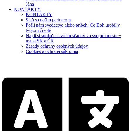
Jána
KONTAKTY
KONTAKTY
Staň sa naším partnerom
Pošli nám svedectvo alebo príbeh: Čo Boh urobil v
tvojom živote
Nájdi si spoločenstvo kresťanov vo svojom meste +
mapa SK a ČR
Zásady ochrany osobných údajov
Cookies a ochrana súkromia