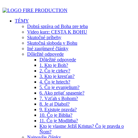
TÉMY
Dobrá správa od Boha pre teba
Video kurz: CESTA K BOHU
Skutočné príbehy
Skutočná sloboda v Bohu
Iné zaujímavé články
Dôležité odpovede
Dôležité odpovede
1. Kto je Boh?
2. Čo je cirkev?
3. Kto je kresťan?
4. Čo je hriech?
5. Čo je evanjelium?
6. Ako prijať spasenie?
7. Vzťah s Bohom?
8. Je aj Diabol?
9. Existuje pravda?
10. Čo je Biblia?
11. Čo je Modlitba?
Kto je vlastne Ježiš Kristus? Čo je pravda o
Ňom?
Najnovšie články