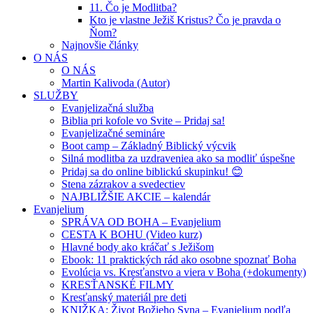
11. Čo je Modlitba?
Kto je vlastne Ježiš Kristus? Čo je pravda o
Ňom?
Najnovšie články
O NÁS
O NÁS
Martin Kalivoda (Autor)
SLUŽBY
Evanjelizačná služba
Biblia pri kofole vo Svite – Pridaj sa!
Evanjelizačné semináre
Boot camp – Základný Biblický výcvik
Silná modlitba za uzdraveniea ako sa modliť úspešne
Pridaj sa do online biblickú skupinku! 😊
Stena zázrakov a svedectiev
NAJBLIŽŠIE AKCIE – kalendár
Evanjelium
SPRÁVA OD BOHA – Evanjelium
CESTA K BOHU (Video kurz)
Hlavné body ako kráčať s Ježišom
Ebook: 11 praktických rád ako osobne spoznať Boha
Evolúcia vs. Kresťanstvo a viera v Boha (+dokumenty)
KRESŤANSKÉ FILMY
Kresťanský materiál pre deti
KNIŽKA: Život Božieho Syna – Evanjelium podľa