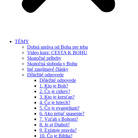
TÉMY
Dobrá správa od Boha pre teba
Video kurz: CESTA K BOHU
Skutočné príbehy
Skutočná sloboda v Bohu
Iné zaujímavé články
Dôležité odpovede
Dôležité odpovede
1. Kto je Boh?
2. Čo je cirkev?
3. Kto je kresťan?
4. Čo je hriech?
5. Čo je evanjelium?
6. Ako prijať spasenie?
7. Vzťah s Bohom?
8. Je aj Diabol?
9. Existuje pravda?
10. Čo je Biblia?