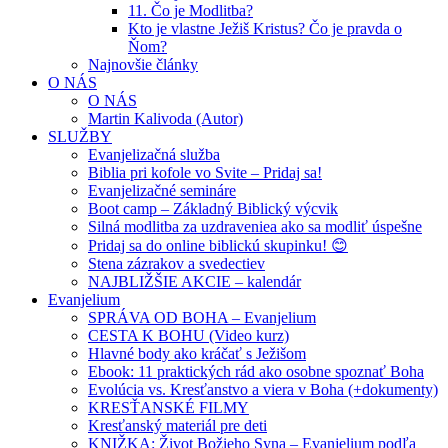
11. Čo je Modlitba?
Kto je vlastne Ježiš Kristus? Čo je pravda o
Ňom?
Najnovšie články
O NÁS
O NÁS
Martin Kalivoda (Autor)
SLUŽBY
Evanjelizačná služba
Biblia pri kofole vo Svite – Pridaj sa!
Evanjelizačné semináre
Boot camp – Základný Biblický výcvik
Silná modlitba za uzdraveniea ako sa modliť úspešne
Pridaj sa do online biblickú skupinku! 😊
Stena zázrakov a svedectiev
NAJBLIŽŠIE AKCIE – kalendár
Evanjelium
SPRÁVA OD BOHA – Evanjelium
CESTA K BOHU (Video kurz)
Hlavné body ako kráčať s Ježišom
Ebook: 11 praktických rád ako osobne spoznať Boha
Evolúcia vs. Kresťanstvo a viera v Boha (+dokumenty)
KRESŤANSKÉ FILMY
Kresťanský materiál pre deti
KNIŽKA: Život Božieho Syna – Evanjelium podľa