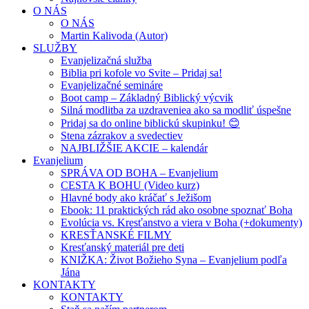
O NÁS
O NÁS
Martin Kalivoda (Autor)
SLUŽBY
Evanjelizačná služba
Biblia pri kofole vo Svite – Pridaj sa!
Evanjelizačné semináre
Boot camp – Základný Biblický výcvik
Silná modlitba za uzdraveniea ako sa modliť úspešne
Pridaj sa do online biblickú skupinku! 😊
Stena zázrakov a svedectiev
NAJBLIŽŠIE AKCIE – kalendár
Evanjelium
SPRÁVA OD BOHA – Evanjelium
CESTA K BOHU (Video kurz)
Hlavné body ako kráčať s Ježišom
Ebook: 11 praktických rád ako osobne spoznať Boha
Evolúcia vs. Kresťanstvo a viera v Boha (+dokumenty)
KRESŤANSKÉ FILMY
Kresťanský materiál pre deti
KNIŽKA: Život Božieho Syna – Evanjelium podľa
Jána
KONTAKTY
KONTAKTY