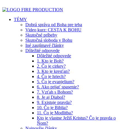
TÉMY
Dobrá správa od Boha pre teba
Video kurz: CESTA K BOHU
Skutočné príbehy
Skutočná sloboda v Bohu
Iné zaujímavé články
Dôležité odpovede
Dôležité odpovede
1. Kto je Boh?
2. Čo je cirkev?
3. Kto je kresťan?
4. Čo je hriech?
5. Čo je evanjelium?
6. Ako prijať spasenie?
7. Vzťah s Bohom?
8. Je aj Diabol?
9. Existuje pravda?
10. Čo je Biblia?
11. Čo je Modlitba?
Kto je vlastne Ježiš Kristus? Čo je pravda o
Ňom?
Najnovšie články