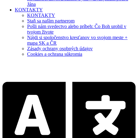
Jána
KONTAKTY
KONTAKTY
Staň sa naším partnerom
Pošli nám svedectvo alebo príbeh: Čo Boh urobil v
tvojom živote
Nájdi si spoločenstvo kresťanov vo svojom meste +
mapa SK a ČR
Zásady ochrany osobných údajov
Cookies a ochrana súkromia