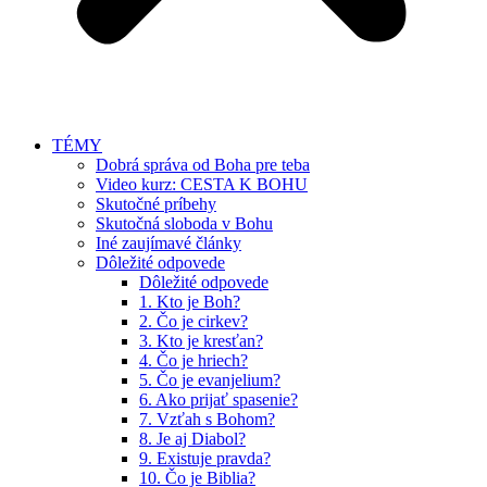
TÉMY
Dobrá správa od Boha pre teba
Video kurz: CESTA K BOHU
Skutočné príbehy
Skutočná sloboda v Bohu
Iné zaujímavé články
Dôležité odpovede
Dôležité odpovede
1. Kto je Boh?
2. Čo je cirkev?
3. Kto je kresťan?
4. Čo je hriech?
5. Čo je evanjelium?
6. Ako prijať spasenie?
7. Vzťah s Bohom?
8. Je aj Diabol?
9. Existuje pravda?
10. Čo je Biblia?