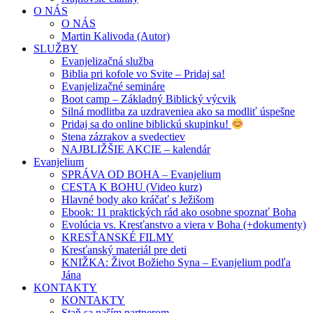
O NÁS
O NÁS
Martin Kalivoda (Autor)
SLUŽBY
Evanjelizačná služba
Biblia pri kofole vo Svite – Pridaj sa!
Evanjelizačné semináre
Boot camp – Základný Biblický výcvik
Silná modlitba za uzdraveniea ako sa modliť úspešne
Pridaj sa do online biblickú skupinku!
Stena zázrakov a svedectiev
NAJBLIŽŠIE AKCIE – kalendár
Evanjelium
SPRÁVA OD BOHA – Evanjelium
CESTA K BOHU (Video kurz)
Hlavné body ako kráčať s Ježišom
Ebook: 11 praktických rád ako osobne spoznať Boha
Evolúcia vs. Kresťanstvo a viera v Boha (+dokumenty)
KRESŤANSKÉ FILMY
Kresťanský materiál pre deti
KNIŽKA: Život Božieho Syna – Evanjelium podľa
Jána
KONTAKTY
KONTAKTY
Staň sa naším partnerom