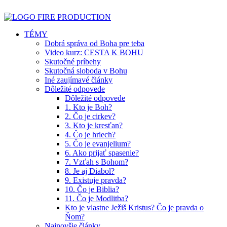
TÉMY
Dobrá správa od Boha pre teba
Video kurz: CESTA K BOHU
Skutočné príbehy
Skutočná sloboda v Bohu
Iné zaujímavé články
Dôležité odpovede
Dôležité odpovede
1. Kto je Boh?
2. Čo je cirkev?
3. Kto je kresťan?
4. Čo je hriech?
5. Čo je evanjelium?
6. Ako prijať spasenie?
7. Vzťah s Bohom?
8. Je aj Diabol?
9. Existuje pravda?
10. Čo je Biblia?
11. Čo je Modlitba?
Kto je vlastne Ježiš Kristus? Čo je pravda o
Ňom?
Najnovšie články