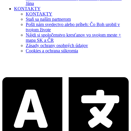
Jána
KONTAKTY
KONTAKTY
Staň sa naším partnerom
Pošli nám svedectvo alebo príbeh: Čo Boh urobil v
tvojom živote
Nájdi si spoločenstvo kresťanov vo svojom meste +
mapa SK a ČR
Zásady ochrany osobných údajov
Cookies a ochrana súkromia