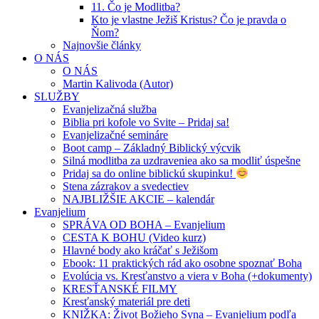
11. Čo je Modlitba?
Kto je vlastne Ježiš Kristus? Čo je pravda o
Ňom?
Najnovšie články
O NÁS
O NÁS
Martin Kalivoda (Autor)
SLUŽBY
Evanjelizačná služba
Biblia pri kofole vo Svite – Pridaj sa!
Evanjelizačné semináre
Boot camp – Základný Biblický výcvik
Silná modlitba za uzdraveniea ako sa modliť úspešne
Pridaj sa do online biblickú skupinku!
Stena zázrakov a svedectiev
NAJBLIŽŠIE AKCIE – kalendár
Evanjelium
SPRÁVA OD BOHA – Evanjelium
CESTA K BOHU (Video kurz)
Hlavné body ako kráčať s Ježišom
Ebook: 11 praktických rád ako osobne spoznať Boha
Evolúcia vs. Kresťanstvo a viera v Boha (+dokumenty)
KRESŤANSKÉ FILMY
Kresťanský materiál pre deti
KNIŽKA: Život Božieho Syna – Evanjelium podľa