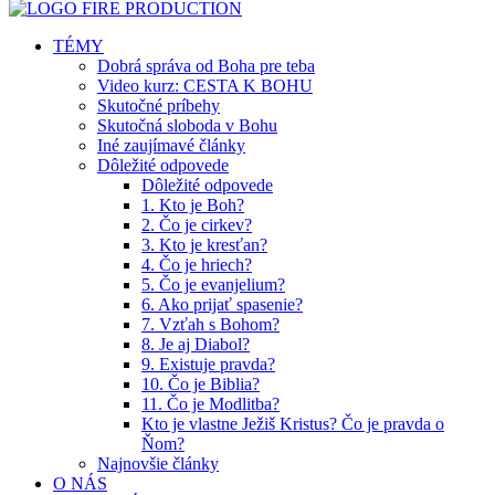
TÉMY
Dobrá správa od Boha pre teba
Video kurz: CESTA K BOHU
Skutočné príbehy
Skutočná sloboda v Bohu
Iné zaujímavé články
Dôležité odpovede
Dôležité odpovede
1. Kto je Boh?
2. Čo je cirkev?
3. Kto je kresťan?
4. Čo je hriech?
5. Čo je evanjelium?
6. Ako prijať spasenie?
7. Vzťah s Bohom?
8. Je aj Diabol?
9. Existuje pravda?
10. Čo je Biblia?
11. Čo je Modlitba?
Kto je vlastne Ježiš Kristus? Čo je pravda o
Ňom?
Najnovšie články
O NÁS