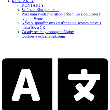
KONTAKTY
KONTAKTY
Staň sa naším partnerom
Pošli nám svedectvo alebo príbeh: Čo Boh urobil v
tvojom živote
Nájdi si spoločenstvo kresťanov vo svojom meste +
mapa SK a ČR
Zásady ochrany osobných údajov
Cookies a ochrana súkromia