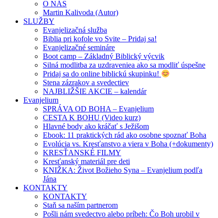
O NÁS
Martin Kalivoda (Autor)
SLUŽBY
Evanjelizačná služba
Biblia pri kofole vo Svite – Pridaj sa!
Evanjelizačné semináre
Boot camp – Základný Biblický výcvik
Silná modlitba za uzdraveniea ako sa modliť úspešne
Pridaj sa do online biblickú skupinku!
Stena zázrakov a svedectiev
NAJBLIŽŠIE AKCIE – kalendár
Evanjelium
SPRÁVA OD BOHA – Evanjelium
CESTA K BOHU (Video kurz)
Hlavné body ako kráčať s Ježišom
Ebook: 11 praktických rád ako osobne spoznať Boha
Evolúcia vs. Kresťanstvo a viera v Boha (+dokumenty)
KRESŤANSKÉ FILMY
Kresťanský materiál pre deti
KNIŽKA: Život Božieho Syna – Evanjelium podľa
Jána
KONTAKTY
KONTAKTY
Staň sa naším partnerom
Pošli nám svedectvo alebo príbeh: Čo Boh urobil v