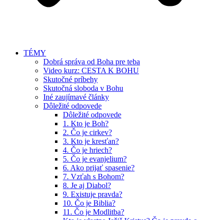
TÉMY
Dobrá správa od Boha pre teba
Video kurz: CESTA K BOHU
Skutočné príbehy
Skutočná sloboda v Bohu
Iné zaujímavé články
Dôležité odpovede
Dôležité odpovede
1. Kto je Boh?
2. Čo je cirkev?
3. Kto je kresťan?
4. Čo je hriech?
5. Čo je evanjelium?
6. Ako prijať spasenie?
7. Vzťah s Bohom?
8. Je aj Diabol?
9. Existuje pravda?
10. Čo je Biblia?
11. Čo je Modlitba?