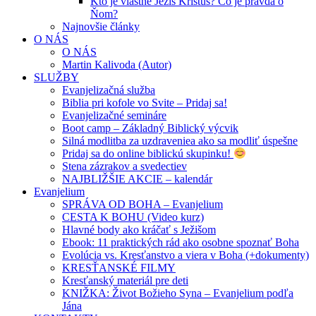
Kto je vlastne Ježiš Kristus? Čo je pravda o
Ňom?
Najnovšie články
O NÁS
O NÁS
Martin Kalivoda (Autor)
SLUŽBY
Evanjelizačná služba
Biblia pri kofole vo Svite – Pridaj sa!
Evanjelizačné semináre
Boot camp – Základný Biblický výcvik
Silná modlitba za uzdraveniea ako sa modliť úspešne
Pridaj sa do online biblickú skupinku!
Stena zázrakov a svedectiev
NAJBLIŽŠIE AKCIE – kalendár
Evanjelium
SPRÁVA OD BOHA – Evanjelium
CESTA K BOHU (Video kurz)
Hlavné body ako kráčať s Ježišom
Ebook: 11 praktických rád ako osobne spoznať Boha
Evolúcia vs. Kresťanstvo a viera v Boha (+dokumenty)
KRESŤANSKÉ FILMY
Kresťanský materiál pre deti
KNIŽKA: Život Božieho Syna – Evanjelium podľa
Jána