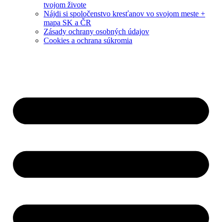
tvojom živote
Nájdi si spoločenstvo kresťanov vo svojom meste +
mapa SK a ČR
Zásady ochrany osobných údajov
Cookies a ochrana súkromia