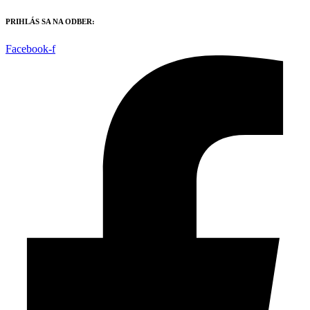
Preskočiť
PRIHLÁS SA NA ODBER:
na
obsah
Facebook-f