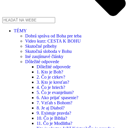
TÉMY
Dobrá správa od Boha pre teba
Video kurz: CESTA K BOHU
Skutočné príbehy
Skutočná sloboda v Bohu
Iné zaujímavé články
Dôležité odpovede
Dôležité odpovede
1. Kto je Boh?
2. Čo je cirkev?
3. Kto je kresťan?
4. Čo je hriech?
5. Čo je evanjelium?
6. Ako prijať spasenie?
7. Vzťah s Bohom?
8. Je aj Diabol?
9. Existuje pravda?
10. Čo je Biblia?
11. Čo je Modlitba?