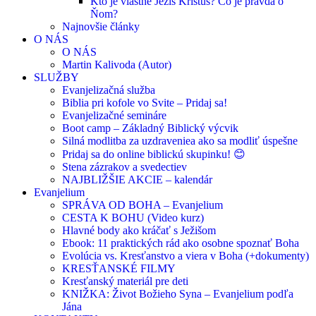
Kto je vlastne Ježiš Kristus? Čo je pravda o
Ňom?
Najnovšie články
O NÁS
O NÁS
Martin Kalivoda (Autor)
SLUŽBY
Evanjelizačná služba
Biblia pri kofole vo Svite – Pridaj sa!
Evanjelizačné semináre
Boot camp – Základný Biblický výcvik
Silná modlitba za uzdraveniea ako sa modliť úspešne
Pridaj sa do online biblickú skupinku! 😊
Stena zázrakov a svedectiev
NAJBLIŽŠIE AKCIE – kalendár
Evanjelium
SPRÁVA OD BOHA – Evanjelium
CESTA K BOHU (Video kurz)
Hlavné body ako kráčať s Ježišom
Ebook: 11 praktických rád ako osobne spoznať Boha
Evolúcia vs. Kresťanstvo a viera v Boha (+dokumenty)
KRESŤANSKÉ FILMY
Kresťanský materiál pre deti
KNIŽKA: Život Božieho Syna – Evanjelium podľa
Jána