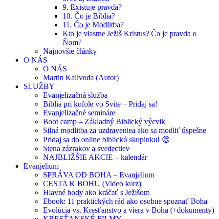
9. Existuje pravda?
10. Čo je Biblia?
11. Čo je Modlitba?
Kto je vlastne Ježiš Kristus? Čo je pravda o
Ňom?
Najnovšie články
O NÁS
O NÁS
Martin Kalivoda (Autor)
SLUŽBY
Evanjelizačná služba
Biblia pri kofole vo Svite – Pridaj sa!
Evanjelizačné semináre
Boot camp – Základný Biblický výcvik
Silná modlitba za uzdraveniea ako sa modliť úspešne
Pridaj sa do online biblickú skupinku! 😊
Stena zázrakov a svedectiev
NAJBLIŽŠIE AKCIE – kalendár
Evanjelium
SPRÁVA OD BOHA – Evanjelium
CESTA K BOHU (Video kurz)
Hlavné body ako kráčať s Ježišom
Ebook: 11 praktických rád ako osobne spoznať Boha
Evolúcia vs. Kresťanstvo a viera v Boha (+dokumenty)
KRESŤANSKÉ FILMY