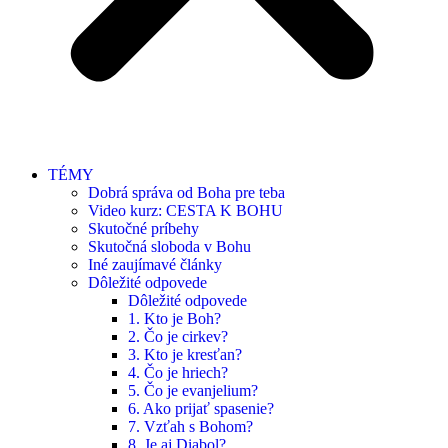
TÉMY
Dobrá správa od Boha pre teba
Video kurz: CESTA K BOHU
Skutočné príbehy
Skutočná sloboda v Bohu
Iné zaujímavé články
Dôležité odpovede
Dôležité odpovede
1. Kto je Boh?
2. Čo je cirkev?
3. Kto je kresťan?
4. Čo je hriech?
5. Čo je evanjelium?
6. Ako prijať spasenie?
7. Vzťah s Bohom?
8. Je aj Diabol?