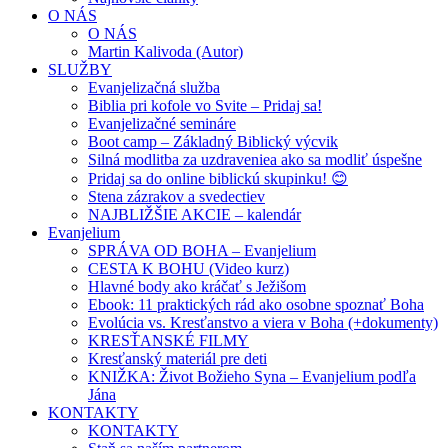
O NÁS
O NÁS
Martin Kalivoda (Autor)
SLUŽBY
Evanjelizačná služba
Biblia pri kofole vo Svite – Pridaj sa!
Evanjelizačné semináre
Boot camp – Základný Biblický výcvik
Silná modlitba za uzdraveniea ako sa modliť úspešne
Pridaj sa do online biblickú skupinku! 😊
Stena zázrakov a svedectiev
NAJBLIŽŠIE AKCIE – kalendár
Evanjelium
SPRÁVA OD BOHA – Evanjelium
CESTA K BOHU (Video kurz)
Hlavné body ako kráčať s Ježišom
Ebook: 11 praktických rád ako osobne spoznať Boha
Evolúcia vs. Kresťanstvo a viera v Boha (+dokumenty)
KRESŤANSKÉ FILMY
Kresťanský materiál pre deti
KNIŽKA: Život Božieho Syna – Evanjelium podľa
Jána
KONTAKTY
KONTAKTY