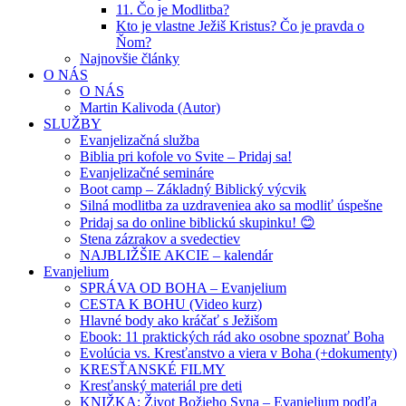
11. Čo je Modlitba?
Kto je vlastne Ježiš Kristus? Čo je pravda o
Ňom?
Najnovšie články
O NÁS
O NÁS
Martin Kalivoda (Autor)
SLUŽBY
Evanjelizačná služba
Biblia pri kofole vo Svite – Pridaj sa!
Evanjelizačné semináre
Boot camp – Základný Biblický výcvik
Silná modlitba za uzdraveniea ako sa modliť úspešne
Pridaj sa do online biblickú skupinku! 😊
Stena zázrakov a svedectiev
NAJBLIŽŠIE AKCIE – kalendár
Evanjelium
SPRÁVA OD BOHA – Evanjelium
CESTA K BOHU (Video kurz)
Hlavné body ako kráčať s Ježišom
Ebook: 11 praktických rád ako osobne spoznať Boha
Evolúcia vs. Kresťanstvo a viera v Boha (+dokumenty)
KRESŤANSKÉ FILMY
Kresťanský materiál pre deti
KNIŽKA: Život Božieho Syna – Evanjelium podľa