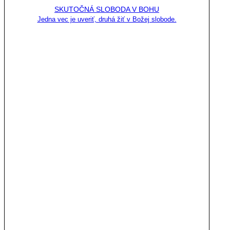
SKUTOČNÁ SLOBODA V BOHU
Jedna vec je uveriť, druhá žiť v Božej slobode.