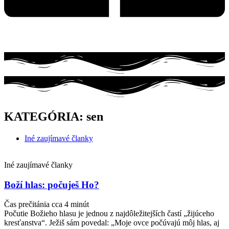
KATEGÓRIA: sen
Iné zaujímavé članky
Iné zaujímavé članky
Boží hlas: počuješ Ho?
Čas prečitánia cca
4
minút
Počutie Božieho hlasu je jednou z najdôležitejších častí „žijúceho
kresťanstva“. Ježiš sám povedal: „Moje ovce počúvajú môj hlas, aj