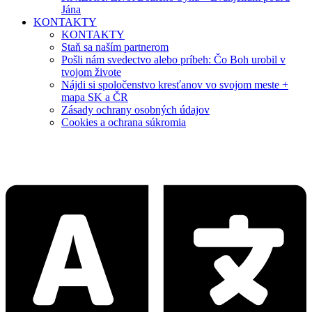
Jána
KONTAKTY
KONTAKTY
Staň sa naším partnerom
Pošli nám svedectvo alebo príbeh: Čo Boh urobil v
tvojom živote
Nájdi si spoločenstvo kresťanov vo svojom meste +
mapa SK a ČR
Zásady ochrany osobných údajov
Cookies a ochrana súkromia