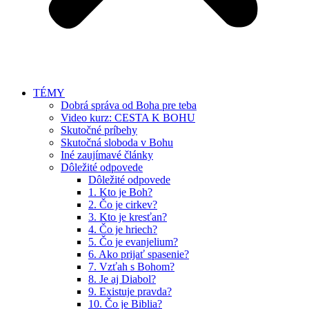
TÉMY
Dobrá správa od Boha pre teba
Video kurz: CESTA K BOHU
Skutočné príbehy
Skutočná sloboda v Bohu
Iné zaujímavé články
Dôležité odpovede
Dôležité odpovede
1. Kto je Boh?
2. Čo je cirkev?
3. Kto je kresťan?
4. Čo je hriech?
5. Čo je evanjelium?
6. Ako prijať spasenie?
7. Vzťah s Bohom?
8. Je aj Diabol?
9. Existuje pravda?
10. Čo je Biblia?