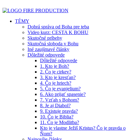
TÉMY
Dobrá správa od Boha pre teba
Video kurz: CESTA K BOHU
Skutočné príbehy
Skutočná sloboda v Bohu
Iné zaujímavé články
Dôležité odpovede
Dôležité odpovede
1. Kto je Boh?
2. Čo je cirkev?
3. Kto je kresťan?
4. Čo je hriech?
5. Čo je evanjelium?
6. Ako prijať spasenie?
7. Vzťah s Bohom?
8. Je aj Diabol?
9. Existuje pravda?
10. Čo je Biblia?
11. Čo je Modlitba?
Kto je vlastne Ježiš Kristus? Čo je pravda o
Ňom?
Najnovšie články