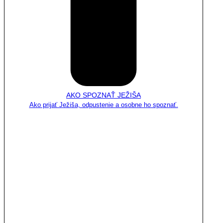
AKO SPOZNAŤ JEŽIŠA
Ako prijať Ježiša, odpustenie a osobne ho spoznať.