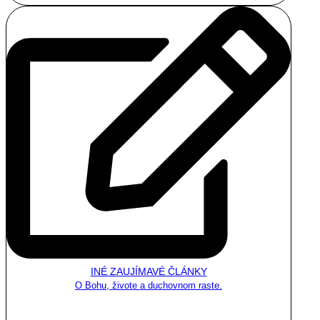
INÉ ZAUJÍMAVÉ ČLÁNKY
O Bohu, živote a duchovnom raste.