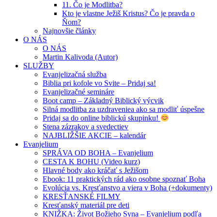
11. Čo je Modlitba?
Kto je vlastne Ježiš Kristus? Čo je pravda o
Ňom?
Najnovšie články
O NÁS
O NÁS
Martin Kalivoda (Autor)
SLUŽBY
Evanjelizačná služba
Biblia pri kofole vo Svite – Pridaj sa!
Evanjelizačné semináre
Boot camp – Základný Biblický výcvik
Silná modlitba za uzdraveniea ako sa modliť úspešne
Pridaj sa do online biblickú skupinku!
Stena zázrakov a svedectiev
NAJBLIŽŠIE AKCIE – kalendár
Evanjelium
SPRÁVA OD BOHA – Evanjelium
CESTA K BOHU (Video kurz)
Hlavné body ako kráčať s Ježišom
Ebook: 11 praktických rád ako osobne spoznať Boha
Evolúcia vs. Kresťanstvo a viera v Boha (+dokumenty)
KRESŤANSKÉ FILMY
Kresťanský materiál pre deti
KNIŽKA: Život Božieho Syna – Evanjelium podľa