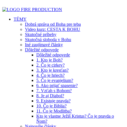
TÉMY
Dobrá správa od Boha pre teba
Video kurz: CESTA K BOHU
Skutočné príbehy
Skutočná sloboda v Bohu
Iné zaujímavé články
Dôležité odpovede
Dôležité odpovede
1. Kto je Boh?
2. Čo je cirkev?
3. Kto je kresťan?
4. Čo je hriech?
5. Čo je evanjelium?
6. Ako prijať spasenie?
7. Vzťah s Bohom?
8. Je aj Diabol?
9. Existuje pravda?
10. Čo je Biblia?
11. Čo je Modlitba?
Kto je vlastne Ježiš Kristus? Čo je pravda o
Ňom?
Najnovšie články