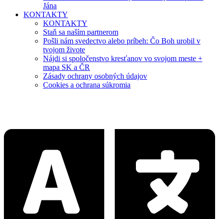
Jána
KONTAKTY
KONTAKTY
Staň sa naším partnerom
Pošli nám svedectvo alebo príbeh: Čo Boh urobil v
tvojom živote
Nájdi si spoločenstvo kresťanov vo svojom meste +
mapa SK a ČR
Zásady ochrany osobných údajov
Cookies a ochrana súkromia