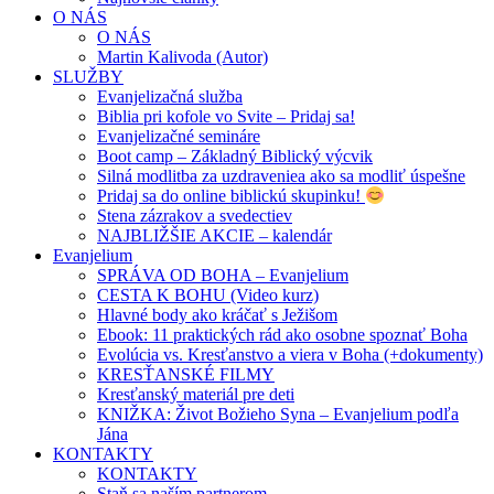
O NÁS
O NÁS
Martin Kalivoda (Autor)
SLUŽBY
Evanjelizačná služba
Biblia pri kofole vo Svite – Pridaj sa!
Evanjelizačné semináre
Boot camp – Základný Biblický výcvik
Silná modlitba za uzdraveniea ako sa modliť úspešne
Pridaj sa do online biblickú skupinku!
Stena zázrakov a svedectiev
NAJBLIŽŠIE AKCIE – kalendár
Evanjelium
SPRÁVA OD BOHA – Evanjelium
CESTA K BOHU (Video kurz)
Hlavné body ako kráčať s Ježišom
Ebook: 11 praktických rád ako osobne spoznať Boha
Evolúcia vs. Kresťanstvo a viera v Boha (+dokumenty)
KRESŤANSKÉ FILMY
Kresťanský materiál pre deti
KNIŽKA: Život Božieho Syna – Evanjelium podľa
Jána
KONTAKTY
KONTAKTY
Staň sa naším partnerom