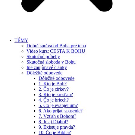
TÉMY
Dobrá správa od Boha pre teba
Video kurz: CESTA K BOHU
Skutočné príbehy
Skutočná sloboda v Bohu
Iné zaujímavé články
Dôležité odpovede
Dôležité odpovede
1. Kto je Boh?
2. Čo je cirkev?
3. Kto je kresťan?
4. Čo je hriech?
5. Čo je evanjelium?
6. Ako prijať spasenie?
7. Vzťah s Bohom?
8. Je aj Diabol?
9. Existuje pravda?
10. Čo je Biblia?