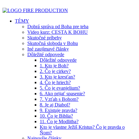
TÉMY
Dobrá správa od Boha pre teba
Video kurz: CESTA K BOHU
Skutočné príbehy
Skutočná sloboda v Bohu
Iné zaujímavé články
Dôležité odpovede
Dôležité odpovede
1. Kto je Boh?
2. Čo je cirkev?
3. Kto je kresťan?
4. Čo je hriech?
5. Čo je evanjelium?
6. Ako prijať spasenie?
7. Vzťah s Bohom?
8. Je aj Diabol?
9. Existuje pravda?
10. Čo je Biblia?
11. Čo je Modlitba?
Kto je vlastne Ježiš Kristus? Čo je pravda o
Ňom?
Najnovšie články