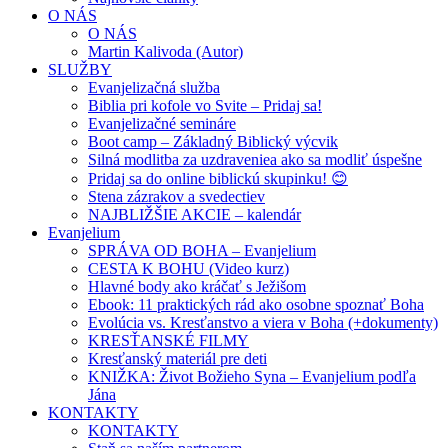
O NÁS
O NÁS
Martin Kalivoda (Autor)
SLUŽBY
Evanjelizačná služba
Biblia pri kofole vo Svite – Pridaj sa!
Evanjelizačné semináre
Boot camp – Základný Biblický výcvik
Silná modlitba za uzdraveniea ako sa modliť úspešne
Pridaj sa do online biblickú skupinku! 😊
Stena zázrakov a svedectiev
NAJBLIŽŠIE AKCIE – kalendár
Evanjelium
SPRÁVA OD BOHA – Evanjelium
CESTA K BOHU (Video kurz)
Hlavné body ako kráčať s Ježišom
Ebook: 11 praktických rád ako osobne spoznať Boha
Evolúcia vs. Kresťanstvo a viera v Boha (+dokumenty)
KRESŤANSKÉ FILMY
Kresťanský materiál pre deti
KNIŽKA: Život Božieho Syna – Evanjelium podľa
Jána
KONTAKTY
KONTAKTY