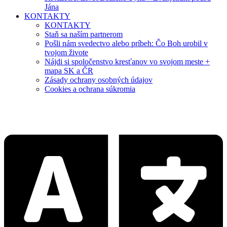
Jána
KONTAKTY
KONTAKTY
Staň sa naším partnerom
Pošli nám svedectvo alebo príbeh: Čo Boh urobil v
tvojom živote
Nájdi si spoločenstvo kresťanov vo svojom meste +
mapa SK a ČR
Zásady ochrany osobných údajov
Cookies a ochrana súkromia