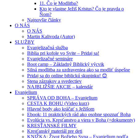
11. Čo je Modlitba?
Kto je vlastne Ježiš Kristus? Čo je pravda o
Ňom?
Najnovšie články
O NÁS
O NÁS
Martin Kalivoda (Autor)
SLUŽBY
Evanjelizačná služba
Biblia pri kofole vo Svite – Pridaj sa!
Evanjelizačné semináre
Boot camp – Základný Biblický výcvik
Silná modlitba za uzdraveniea ako sa modliť úspešne
Pridaj sa do online biblickú skupinku! 😊
Stena zázrakov a svedectiev
NAJBLIŽŠIE AKCIE – kalendár
Evanjelium
SPRÁVA OD BOHA – Evanjelium
CESTA K BOHU (Video kurz)
Hlavné body ako kráčať s Ježišom
Ebook: 11 praktických rád ako osobne spoznať Boha
Evolúcia vs. Kresťanstvo a viera v Boha (+dokumenty)
KRESŤANSKÉ FILMY
Kresťanský materiál pre deti
KNIŽKA: Život Božieho Syna – Evanjelium podľa