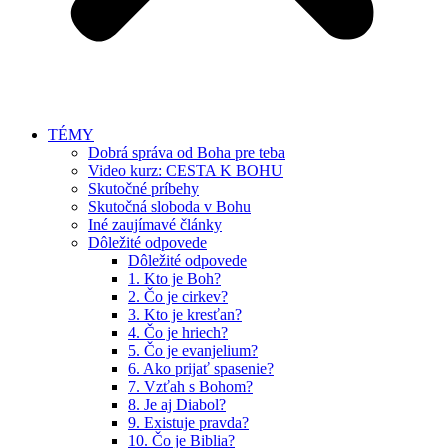
TÉMY
Dobrá správa od Boha pre teba
Video kurz: CESTA K BOHU
Skutočné príbehy
Skutočná sloboda v Bohu
Iné zaujímavé články
Dôležité odpovede
Dôležité odpovede
1. Kto je Boh?
2. Čo je cirkev?
3. Kto je kresťan?
4. Čo je hriech?
5. Čo je evanjelium?
6. Ako prijať spasenie?
7. Vzťah s Bohom?
8. Je aj Diabol?
9. Existuje pravda?
10. Čo je Biblia?