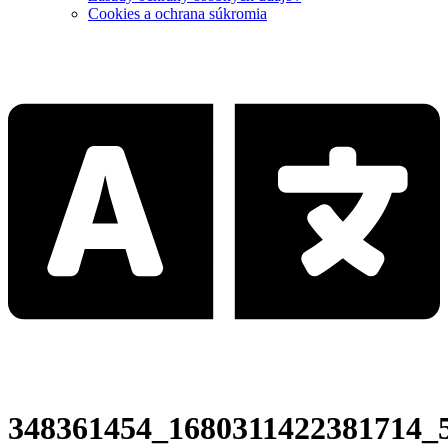
Cookies a ochrana súkromia
348361454_1680311422381714_