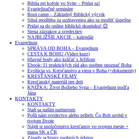
Biblia pri kofole vo Svite – Pridaj sa!
Evanjelizačné semináre
Boot camp – Základný Biblický výcvik
Silná modlitba za uzdraveniea ako sa modliť úspešne
Pridaj sa do online biblickú skupinku! 😊
Stena zázrakov a svedectiev
NAJBLIŽŠIE AKCIE – kalendár
Evanjelium
SPRÁVA OD BOHA – Evanjelium
CESTA K BOHU (Video kurz)
Hlavné body ako kráčať s Ježišom
Ebook: 11 praktických rád ako osobne spoznať Boha
Evolúcia vs. Kresťanstvo a viera v Boha (+dokumenty)
KRESŤANSKÉ FILMY
Kresťanský materiál pre deti
KNIŽKA: Život Božieho Syna – Evanjelium podľa
Jána
KONTAKTY
KONTAKTY
Staň sa naším partnerom
Pošli nám svedectvo alebo príbeh: Čo Boh urobil v
tvojom živote
Nájdi si spoločenstvo kresťanov vo svojom meste +
mapa SK a ČR
Zásady ochrany osobných údajov