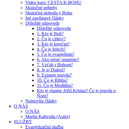
Video kurz: CESTA K BOHU
Skutočné príbehy
Skutočná sloboda v Bohu
Iné zaujímavé články
Dôležité odpovede
Dôležité odpovede
1. Kto je Boh?
2. Čo je cirkev?
3. Kto je kresťan?
4. Čo je hriech?
5. Čo je evanjelium?
6. Ako prijať spasenie?
7. Vzťah s Bohom?
8. Je aj Diabol?
9. Existuje pravda?
10. Čo je Biblia?
11. Čo je Modlitba?
Kto je vlastne Ježiš Kristus? Čo je pravda o
Ňom?
Najnovšie články
O NÁS
O NÁS
Martin Kalivoda (Autor)
SLUŽBY
Evanjelizačná služba