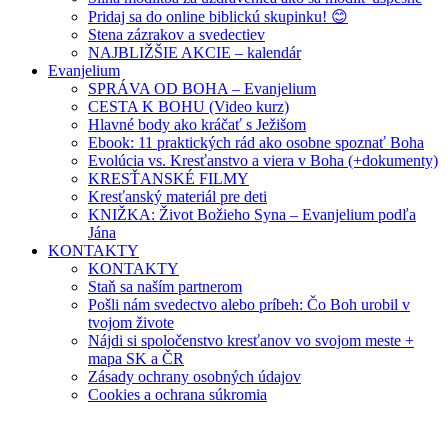
Pridaj sa do online biblickú skupinku! 😊
Stena zázrakov a svedectiev
NAJBLIŽŠIE AKCIE – kalendár
Evanjelium
SPRÁVA OD BOHA – Evanjelium
CESTA K BOHU (Video kurz)
Hlavné body ako kráčať s Ježišom
Ebook: 11 praktických rád ako osobne spoznať Boha
Evolúcia vs. Kresťanstvo a viera v Boha (+dokumenty)
KRESŤANSKÉ FILMY
Kresťanský materiál pre deti
KNIŽKA: Život Božieho Syna – Evanjelium podľa
Jána
KONTAKTY
KONTAKTY
Staň sa naším partnerom
Pošli nám svedectvo alebo príbeh: Čo Boh urobil v
tvojom živote
Nájdi si spoločenstvo kresťanov vo svojom meste +
mapa SK a ČR
Zásady ochrany osobných údajov
Cookies a ochrana súkromia