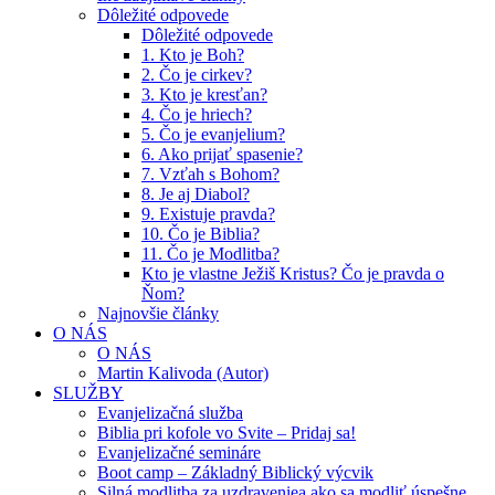
Dôležité odpovede
Dôležité odpovede
1. Kto je Boh?
2. Čo je cirkev?
3. Kto je kresťan?
4. Čo je hriech?
5. Čo je evanjelium?
6. Ako prijať spasenie?
7. Vzťah s Bohom?
8. Je aj Diabol?
9. Existuje pravda?
10. Čo je Biblia?
11. Čo je Modlitba?
Kto je vlastne Ježiš Kristus? Čo je pravda o
Ňom?
Najnovšie články
O NÁS
O NÁS
Martin Kalivoda (Autor)
SLUŽBY
Evanjelizačná služba
Biblia pri kofole vo Svite – Pridaj sa!
Evanjelizačné semináre
Boot camp – Základný Biblický výcvik
Silná modlitba za uzdraveniea ako sa modliť úspešne