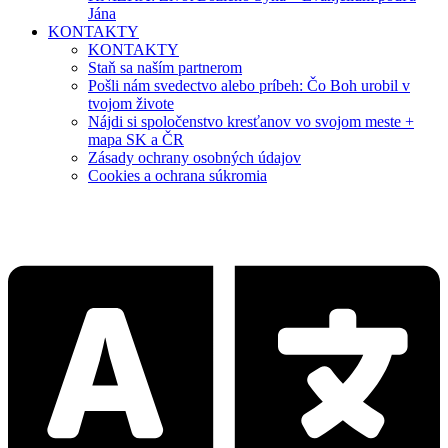
Jána
KONTAKTY
KONTAKTY
Staň sa naším partnerom
Pošli nám svedectvo alebo príbeh: Čo Boh urobil v
tvojom živote
Nájdi si spoločenstvo kresťanov vo svojom meste +
mapa SK a ČR
Zásady ochrany osobných údajov
Cookies a ochrana súkromia