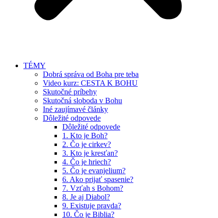
TÉMY
Dobrá správa od Boha pre teba
Video kurz: CESTA K BOHU
Skutočné príbehy
Skutočná sloboda v Bohu
Iné zaujímavé články
Dôležité odpovede
Dôležité odpovede
1. Kto je Boh?
2. Čo je cirkev?
3. Kto je kresťan?
4. Čo je hriech?
5. Čo je evanjelium?
6. Ako prijať spasenie?
7. Vzťah s Bohom?
8. Je aj Diabol?
9. Existuje pravda?
10. Čo je Biblia?