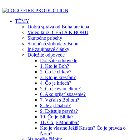
TÉMY
Dobrá správa od Boha pre teba
Video kurz: CESTA K BOHU
Skutočné príbehy
Skutočná sloboda v Bohu
Iné zaujímavé články
Dôležité odpovede
Dôležité odpovede
1. Kto je Boh?
2. Čo je cirkev?
3. Kto je kresťan?
4. Čo je hriech?
5. Čo je evanjelium?
6. Ako prijať spasenie?
7. Vzťah s Bohom?
8. Je aj Diabol?
9. Existuje pravda?
10. Čo je Biblia?
11. Čo je Modlitba?
Kto je vlastne Ježiš Kristus? Čo je pravda o
Ňom?
Najnovšie články