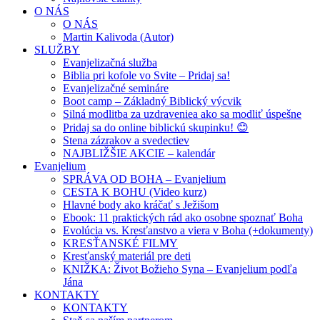
O NÁS
O NÁS
Martin Kalivoda (Autor)
SLUŽBY
Evanjelizačná služba
Biblia pri kofole vo Svite – Pridaj sa!
Evanjelizačné semináre
Boot camp – Základný Biblický výcvik
Silná modlitba za uzdraveniea ako sa modliť úspešne
Pridaj sa do online biblickú skupinku! 😊
Stena zázrakov a svedectiev
NAJBLIŽŠIE AKCIE – kalendár
Evanjelium
SPRÁVA OD BOHA – Evanjelium
CESTA K BOHU (Video kurz)
Hlavné body ako kráčať s Ježišom
Ebook: 11 praktických rád ako osobne spoznať Boha
Evolúcia vs. Kresťanstvo a viera v Boha (+dokumenty)
KRESŤANSKÉ FILMY
Kresťanský materiál pre deti
KNIŽKA: Život Božieho Syna – Evanjelium podľa
Jána
KONTAKTY
KONTAKTY