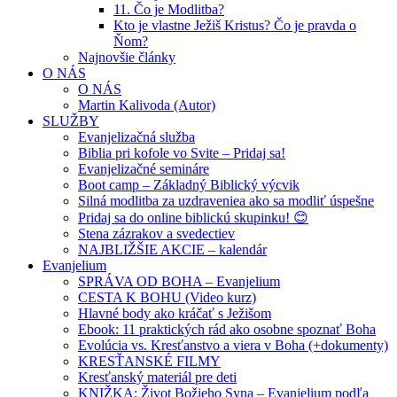
11. Čo je Modlitba?
Kto je vlastne Ježiš Kristus? Čo je pravda o
Ňom?
Najnovšie články
O NÁS
O NÁS
Martin Kalivoda (Autor)
SLUŽBY
Evanjelizačná služba
Biblia pri kofole vo Svite – Pridaj sa!
Evanjelizačné semináre
Boot camp – Základný Biblický výcvik
Silná modlitba za uzdraveniea ako sa modliť úspešne
Pridaj sa do online biblickú skupinku! 😊
Stena zázrakov a svedectiev
NAJBLIŽŠIE AKCIE – kalendár
Evanjelium
SPRÁVA OD BOHA – Evanjelium
CESTA K BOHU (Video kurz)
Hlavné body ako kráčať s Ježišom
Ebook: 11 praktických rád ako osobne spoznať Boha
Evolúcia vs. Kresťanstvo a viera v Boha (+dokumenty)
KRESŤANSKÉ FILMY
Kresťanský materiál pre deti
KNIŽKA: Život Božieho Syna – Evanjelium podľa