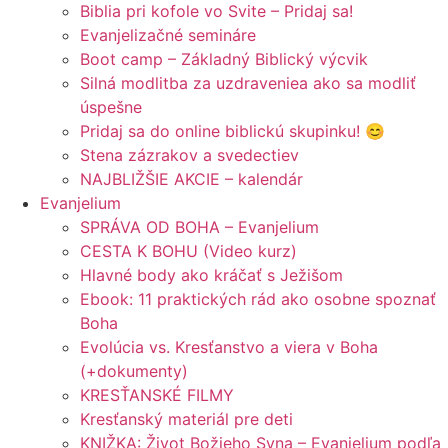
Biblia pri kofole vo Svite – Pridaj sa!
Evanjelizačné semináre
Boot camp – Základný Biblický výcvik
Silná modlitba za uzdraveniea ako sa modliť
úspešne
Pridaj sa do online biblickú skupinku! 😊
Stena zázrakov a svedectiev
NAJBLIŽŠIE AKCIE – kalendár
Evanjelium
SPRÁVA OD BOHA – Evanjelium
CESTA K BOHU (Video kurz)
Hlavné body ako kráčať s Ježišom
Ebook: 11 praktických rád ako osobne spoznať
Boha
Evolúcia vs. Kresťanstvo a viera v Boha
(+dokumenty)
KRESŤANSKÉ FILMY
Kresťanský materiál pre deti
KNIŽKA: Život Božieho Syna – Evanjelium podľa