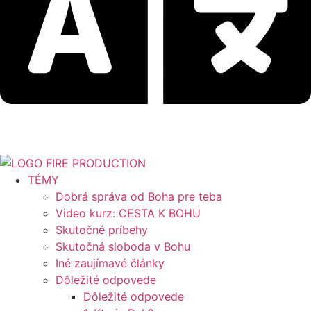
TÉMY
Dobrá správa od Boha pre teba
Video kurz: CESTA K BOHU
Skutočné príbehy
Skutočná sloboda v Bohu
Iné zaujímavé články
Dôležité odpovede
Dôležité odpovede