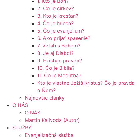
1. Kto je Boh?
2. Čo je cirkev?
3. Kto je kresťan?
4. Čo je hriech?
5. Čo je evanjelium?
6. Ako prijať spasenie?
7. Vzťah s Bohom?
8. Je aj Diabol?
9. Existuje pravda?
10. Čo je Biblia?
11. Čo je Modlitba?
Kto je vlastne Ježiš Kristus? Čo je pravda
o Ňom?
Najnovšie články
O NÁS
O NÁS
Martin Kalivoda (Autor)
SLUŽBY
Evanjelizačná služba