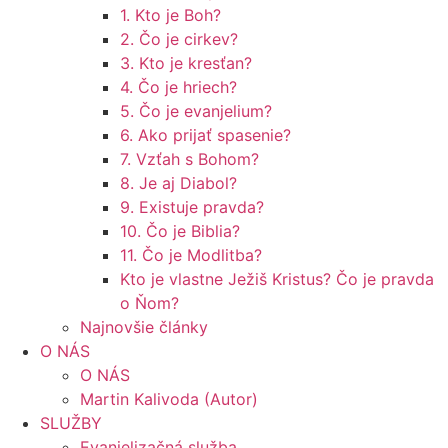
1. Kto je Boh?
2. Čo je cirkev?
3. Kto je kresťan?
4. Čo je hriech?
5. Čo je evanjelium?
6. Ako prijať spasenie?
7. Vzťah s Bohom?
8. Je aj Diabol?
9. Existuje pravda?
10. Čo je Biblia?
11. Čo je Modlitba?
Kto je vlastne Ježiš Kristus? Čo je pravda
o Ňom?
Najnovšie články
O NÁS
O NÁS
Martin Kalivoda (Autor)
SLUŽBY
Evanjelizačná služba