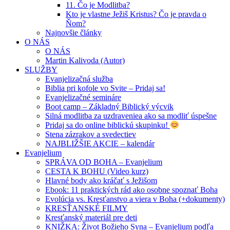
11. Čo je Modlitba?
Kto je vlastne Ježiš Kristus? Čo je pravda o
Ňom?
Najnovšie články
O NÁS
O NÁS
Martin Kalivoda (Autor)
SLUŽBY
Evanjelizačná služba
Biblia pri kofole vo Svite – Pridaj sa!
Evanjelizačné semináre
Boot camp – Základný Biblický výcvik
Silná modlitba za uzdraveniea ako sa modliť úspešne
Pridaj sa do online biblickú skupinku!
Stena zázrakov a svedectiev
NAJBLIŽŠIE AKCIE – kalendár
Evanjelium
SPRÁVA OD BOHA – Evanjelium
CESTA K BOHU (Video kurz)
Hlavné body ako kráčať s Ježišom
Ebook: 11 praktických rád ako osobne spoznať Boha
Evolúcia vs. Kresťanstvo a viera v Boha (+dokumenty)
KRESŤANSKÉ FILMY
Kresťanský materiál pre deti
KNIŽKA: Život Božieho Syna – Evanjelium podľa