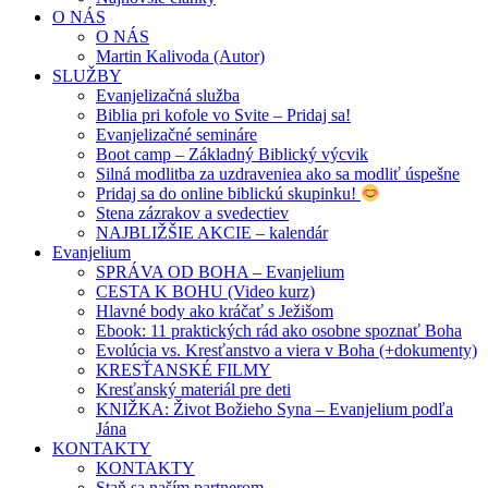
O NÁS
O NÁS
Martin Kalivoda (Autor)
SLUŽBY
Evanjelizačná služba
Biblia pri kofole vo Svite – Pridaj sa!
Evanjelizačné semináre
Boot camp – Základný Biblický výcvik
Silná modlitba za uzdraveniea ako sa modliť úspešne
Pridaj sa do online biblickú skupinku!
Stena zázrakov a svedectiev
NAJBLIŽŠIE AKCIE – kalendár
Evanjelium
SPRÁVA OD BOHA – Evanjelium
CESTA K BOHU (Video kurz)
Hlavné body ako kráčať s Ježišom
Ebook: 11 praktických rád ako osobne spoznať Boha
Evolúcia vs. Kresťanstvo a viera v Boha (+dokumenty)
KRESŤANSKÉ FILMY
Kresťanský materiál pre deti
KNIŽKA: Život Božieho Syna – Evanjelium podľa
Jána
KONTAKTY
KONTAKTY
Staň sa naším partnerom