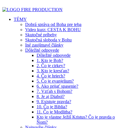
TÉMY
Dobrá správa od Boha pre teba
Video kurz: CESTA K BOHU
Skutočné príbehy
Skutočná sloboda v Bohu
Iné zaujímavé články
Dôležité odpovede
Dôležité odpovede
1. Kto je Boh?
2. Čo je cirkev?
3. Kto je kresťan?
4. Čo je hriech?
5. Čo je evanjelium?
6. Ako prijať spasenie?
7. Vzťah s Bohom?
8. Je aj Diabol?
9. Existuje pravda?
10. Čo je Biblia?
11. Čo je Modlitba?
Kto je vlastne Ježiš Kristus? Čo je pravda o
Ňom?
Najnovšie články