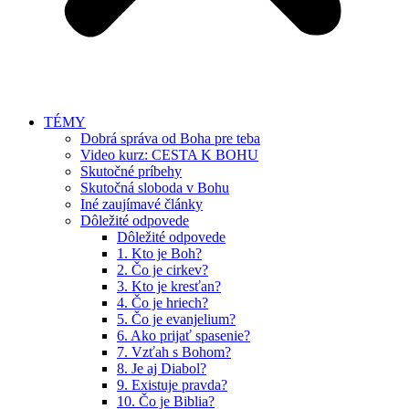
TÉMY
Dobrá správa od Boha pre teba
Video kurz: CESTA K BOHU
Skutočné príbehy
Skutočná sloboda v Bohu
Iné zaujímavé články
Dôležité odpovede
Dôležité odpovede
1. Kto je Boh?
2. Čo je cirkev?
3. Kto je kresťan?
4. Čo je hriech?
5. Čo je evanjelium?
6. Ako prijať spasenie?
7. Vzťah s Bohom?
8. Je aj Diabol?
9. Existuje pravda?
10. Čo je Biblia?