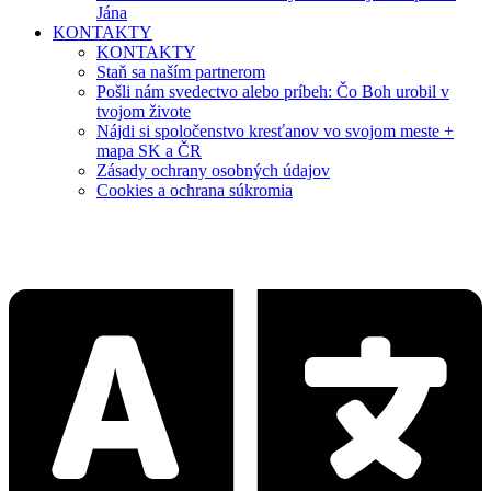
Jána
KONTAKTY
KONTAKTY
Staň sa naším partnerom
Pošli nám svedectvo alebo príbeh: Čo Boh urobil v
tvojom živote
Nájdi si spoločenstvo kresťanov vo svojom meste +
mapa SK a ČR
Zásady ochrany osobných údajov
Cookies a ochrana súkromia