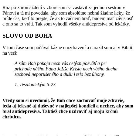
Raz po zhromaždení v zbore som sa zastavil za jednou sestrou v
Pánovi a tá mi povedala, aby som absolútne nebral žiadne lieky, že
príde čas, keď to prejde, že ak to začnem brať, budem mať závislosť
a ono sa to vráti. Tak som vyhodil všetky antidepresíva od lekárky.
SLOVO OD BOHA
V tom čase som počúval kázne o uzdravení a narazil som aj v Biblii
na verš:
A sám Boh pokoja nech vás celých posvätí a pri
príchode nášho Pána Ježiša Krista nech vášho ducha
zachová neporušeného a dušu i telo bez úhony.
1. Tesalonickým 5:23
Vtedy som si uvedomil, že Boh chce zachovať moje zdravie,
teda aj telesné aj duševné v najlepšej kondícii a nechce, aby som
bral antidepresíva. Taktiež chce uzdraviť aj moju krčnú
chrbticu.