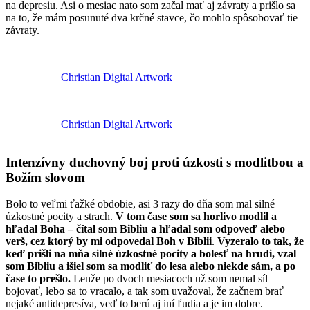
na depresiu. Asi o mesiac nato som začal mať aj závraty a prišlo sa
na to, že mám posunuté dva krčné stavce, čo mohlo spôsobovať tie
závraty.
Christian Digital Artwork
Christian Digital Artwork
Intenzívny duchovný boj proti úzkosti s modlitbou a
Božím slovom
Bolo to veľmi ťažké obdobie, asi 3 razy do dňa som mal silné
úzkostné pocity a strach.
V tom čase som sa horlivo modlil a
hľadal Boha – čítal som Bibliu a hľadal som odpoveď alebo
verš, cez ktorý by mi odpovedal Boh v Biblii
.
Vyzeralo to tak, že
keď prišli na mňa silné úzkostné pocity a bolesť na hrudi, vzal
som Bibliu a išiel som sa modliť do lesa alebo niekde sám, a po
čase to prešlo.
Lenže po dvoch mesiacoch už som nemal síl
bojovať, lebo sa to vracalo, a tak som uvažoval, že začnem brať
nejaké antidepresíva, veď to berú aj iní ľudia a je im dobre.