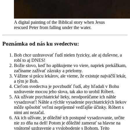
A digital painting of the Biblical story when Jesus
rescued Peter from falling under the water.
Poznámka od nás ku svedectvu:
Boh chce uzdravovať ľudí nielen fyzicky, ale aj duševne, a
robí to aj DNES!
Božie slovo, keď ho aplikujeme vo viere, napriek prekážkam,
začíname zažívať zázraky a prielomy.
Vážime si prácu lekárov, ale vieme, že existuje najväčší lekár,
a tým je Boh.
Cieľom svedectva je povzbudiť ľudí, aby hľadali v Bohu
uzdravenie mocou jeho slova, tak ako to urobil Róbert.
Ak užívate psychiatrické lieky, neodporúčame ich náhle
vysadzovať! Náhle a rýchle vysadenie psychiatrických liekov
môže spôsobiť veľmi nepríjemné vedľajšie účinky. Róbert s
nimi ani nezačal.
Ak ich užívate, je dôležité ich postupné vysadzovanie, určite
nie zo dňa na deň! Potom je dôležité zamerať sa hlavne na
vnútorné uzdravenie a vyslobodenie s Bohom. Tejto