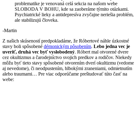
problematike je venovaná celá sekcia na našom webe
SLOBODA V BOHU, kde sa zaoberáme týmito otázkami.
Psychiatrické lieky a antidepresíva zvyčajne neriešia problém,
ale stabilizujú človeka.
-Martin
Z našich skúseností predpokladáme, že Róbertové náhle úzkostné
stavy boli spôsobené
démonickým pôsobením
.
Lebo jedna vec je
uveriť, druhá vec byť vyslobodený
. Róbert mal otvorené dvere
cez okultizmus a čarodejníctvo svojich predkov a rodičov. Niekedy
môžu byť tieto stavy spôsobené otvorením dverí okultizmu (vedome
aj nevedome), či neodpustením, hlbokými zraneniami, odmietnutím
alebo traumami… Pre viac odporúčame preštudovať túto časť na
webe: