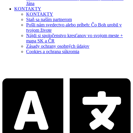
Jána
KONTAKTY
KONTAKTY
Staň sa naším partnerom
Pošli nám svedectvo alebo príbeh: Čo Boh urobil v
tvojom živote
Nájdi si spoločenstvo kresťanov vo svojom meste +
mapa SK a ČR
Zásady ochrany osobných údajov
Cookies a ochrana súkromia