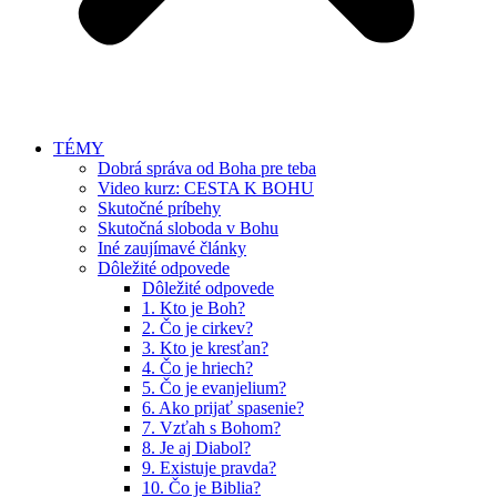
TÉMY
Dobrá správa od Boha pre teba
Video kurz: CESTA K BOHU
Skutočné príbehy
Skutočná sloboda v Bohu
Iné zaujímavé články
Dôležité odpovede
Dôležité odpovede
1. Kto je Boh?
2. Čo je cirkev?
3. Kto je kresťan?
4. Čo je hriech?
5. Čo je evanjelium?
6. Ako prijať spasenie?
7. Vzťah s Bohom?
8. Je aj Diabol?
9. Existuje pravda?
10. Čo je Biblia?