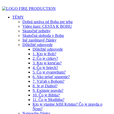
TÉMY
Dobrá správa od Boha pre teba
Video kurz: CESTA K BOHU
Skutočné príbehy
Skutočná sloboda v Bohu
Iné zaujímavé články
Dôležité odpovede
Dôležité odpovede
1. Kto je Boh?
2. Čo je cirkev?
3. Kto je kresťan?
4. Čo je hriech?
5. Čo je evanjelium?
6. Ako prijať spasenie?
7. Vzťah s Bohom?
8. Je aj Diabol?
9. Existuje pravda?
10. Čo je Biblia?
11. Čo je Modlitba?
Kto je vlastne Ježiš Kristus? Čo je pravda o
Ňom?
Najnovšie články