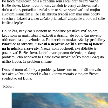
Po troch mesiacoch boja a trápenia som začal brať veľmi vážne
Božie slovo, ktoré hovorí o tom, že Boh je verný zachovať našu
dušu a telo v poriadku a začal som to slovo vyznávať nad mojím
životom. Pamätám si, že ešte zhruba týždeň som mal silné pocity
strachu a úzkosti a zrazu začalo prichádzať zlepšenie a bolo mi stále
lepšie a lepšie.
Bol to čas, kedy čas s Bohom na modlitbe prestával byť bojom,
kedy som sa snažil zbaviť úzkosti a strachu, ale bol to čas nového
občerstvenia a povzbudenia.
Po necelom mesiaci všetky problémy
týkajúce sa strachu, úzkosti a depresie odišli a zmizla aj bolesť
na hrudníku a závraty.
Naozaj som pochopil, aké dôležité je
pozorovať Božie slovo, ktoré hovorí priamo riešenie pre daný
problém, lebo napokon to Božie slovo uvoľní toľko moci Božej do
nášho života, že problém zmizne.
Dnes sú tomu už 4roky a problémy, ktoré som mal odišli natrvalo
bez akejkoľvek pomocí lekára a k tomu zostalo v mojom živote
svedectvo od Boha.
-Róbert