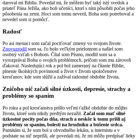
daroval mi Bibliu. Povedal mi, že môžem byť taký istý svedok a
priateľ Pána Ježiša, ako boli učeníci, ktorí s ním pôsobili počas jeho
pôsobenia na zemi. Hoci som tomu neveril, Boha som potreboval a
nevedel som si pomôcť.
Radosť
Po asi mesiaci som začal pociťovať zmeny vo svojom živote.
Znovuzrodil
som sa, čo bolo veľkým prielomom a našiel som
osobný vzťah s Bohom. Čítal som Písmo, modlil som sa a
vyrozprával Bohu o svojich problémoch, pričom som mu zároveň
ďakoval. Nasledujúci rok a pol bol zameraný na čítanie Biblie,
plnenie školských povinností a život v živom spoločenstve
kresťanov, kde som slúžil a zažíval radostné obdobie života.
Zničoho nič začali silné úzkosti, depresie, strachy a
problémy so spaním
Po roku a pol kresťanstva prišlo veľmi ťažké obdobie do môjho
života, ktoré som nikdy predtým nezažil.
Začal som mať silné
úzkostné pocity počas dňa, strach a neskôr k tomu prišli aj
problémy so spaním, bolesti na hrudníku a búšenie srdca.
Pamätám si, že som bol u obvodného lekára, u internistu a v
podstate na nič neprišli, ale povedali mi, že mi môžu predpísať lieky