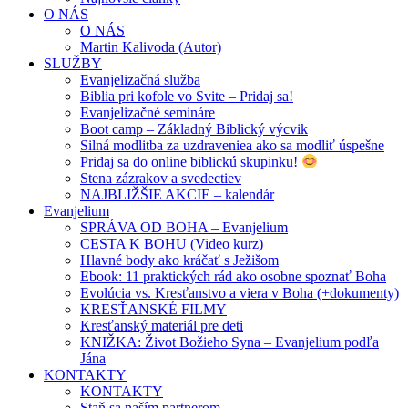
O NÁS
O NÁS
Martin Kalivoda (Autor)
SLUŽBY
Evanjelizačná služba
Biblia pri kofole vo Svite – Pridaj sa!
Evanjelizačné semináre
Boot camp – Základný Biblický výcvik
Silná modlitba za uzdraveniea ako sa modliť úspešne
Pridaj sa do online biblickú skupinku!
Stena zázrakov a svedectiev
NAJBLIŽŠIE AKCIE – kalendár
Evanjelium
SPRÁVA OD BOHA – Evanjelium
CESTA K BOHU (Video kurz)
Hlavné body ako kráčať s Ježišom
Ebook: 11 praktických rád ako osobne spoznať Boha
Evolúcia vs. Kresťanstvo a viera v Boha (+dokumenty)
KRESŤANSKÉ FILMY
Kresťanský materiál pre deti
KNIŽKA: Život Božieho Syna – Evanjelium podľa
Jána
KONTAKTY
KONTAKTY
Staň sa naším partnerom