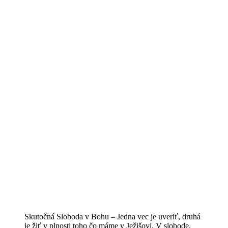
Skutočná Sloboda v Bohu – Jedna vec je uveriť, druhá
je žiť v plnosti toho čo máme v Ježišovi. V slobode,