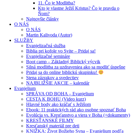
11. Čo je Modlitba?
Kto je vlastne Ježiš Kristus? Čo je pravda o
Ňom?
Najnovšie články
O NÁS
O NÁS
Martin Kalivoda (Autor)
SLUŽBY
Evanjelizačná služba
Biblia pri kofole vo Svite – Pridaj sa!
Evanjelizačné semináre
Boot camp – Základný Biblický výcvik
Silná modlitba za uzdraveniea ako sa modliť úspešne
Pridaj sa do online biblickú skupinku!
Stena zázrakov a svedectiev
NAJBLIŽŠIE AKCIE – kalendár
Evanjelium
SPRÁVA OD BOHA – Evanjelium
CESTA K BOHU (Video kurz)
Hlavné body ako kráčať s Ježišom
Ebook: 11 praktických rád ako osobne spoznať Boha
Evolúcia vs. Kresťanstvo a viera v Boha (+dokumenty)
KRESŤANSKÉ FILMY
Kresťanský materiál pre deti
KNIŽKA: Život Božieho Syna – Evanjelium podľa