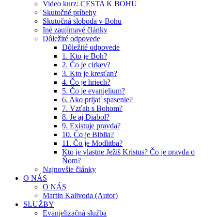
Video kurz: CESTA K BOHU
Skutočné príbehy
Skutočná sloboda v Bohu
Iné zaujímavé články
Dôležité odpovede
Dôležité odpovede
1. Kto je Boh?
2. Čo je cirkev?
3. Kto je kresťan?
4. Čo je hriech?
5. Čo je evanjelium?
6. Ako prijať spasenie?
7. Vzťah s Bohom?
8. Je aj Diabol?
9. Existuje pravda?
10. Čo je Biblia?
11. Čo je Modlitba?
Kto je vlastne Ježiš Kristus? Čo je pravda o
Ňom?
Najnovšie články
O NÁS
O NÁS
Martin Kalivoda (Autor)
SLUŽBY
Evanjelizačná služba