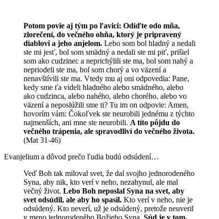
Potom povie aj tým po ľavici: Odíďte odo mňa,
zlorečení, do večného ohňa, ktorý je pripravený
diablovi a jeho anjelom.
Lebo som bol hladný a nedali
ste mi jesť, bol som smädný a nedali ste mi piť, prišiel
som ako cudzinec a neprichýlili ste ma, bol som nahý a
nepriodeli ste ma, bol som chorý a vo väzení a
nenavštívili ste ma. Vtedy mu aj oni odpovedia: Pane,
kedy sme ťa videli hladného alebo smädného, alebo
ako cudzinca, alebo nahého, alebo chorého, alebo vo
väzení a neposlúžili sme ti? Tu im on odpovie: Amen,
hovorím vám: Čokoľvek ste neurobili jednému z týchto
najmenších, ani mne ste neurobili.
A títo pôjdu do
večného trápenia, ale spravodliví do večného života.
(Mat 31-46)
Evanjelium a dôvod prečo ľudia budú odsúdení…
Veď Boh tak miloval svet, že dal svojho jednorodeného
Syna, aby nik, kto verí v neho, nezahynul, ale mal
večný život.
Lebo Boh neposlal Syna na svet, aby
svet odsúdil, ale aby ho spasil.
Kto verí v neho, nie je
odsúdený. Kto neverí, už je odsúdený, pretože neuveril
v meno jednorodeného Božieho Syna.
Súd je v tom,