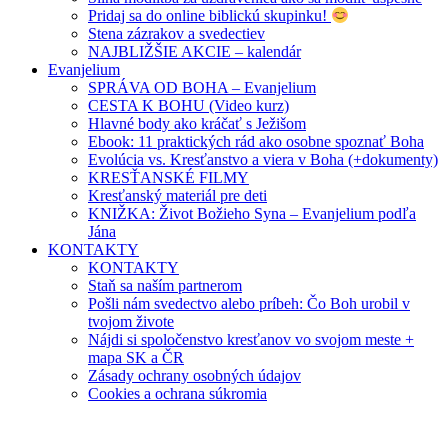
Pridaj sa do online biblickú skupinku!
Stena zázrakov a svedectiev
NAJBLIŽŠIE AKCIE – kalendár
Evanjelium
SPRÁVA OD BOHA – Evanjelium
CESTA K BOHU (Video kurz)
Hlavné body ako kráčať s Ježišom
Ebook: 11 praktických rád ako osobne spoznať Boha
Evolúcia vs. Kresťanstvo a viera v Boha (+dokumenty)
KRESŤANSKÉ FILMY
Kresťanský materiál pre deti
KNIŽKA: Život Božieho Syna – Evanjelium podľa
Jána
KONTAKTY
KONTAKTY
Staň sa naším partnerom
Pošli nám svedectvo alebo príbeh: Čo Boh urobil v
tvojom živote
Nájdi si spoločenstvo kresťanov vo svojom meste +
mapa SK a ČR
Zásady ochrany osobných údajov
Cookies a ochrana súkromia