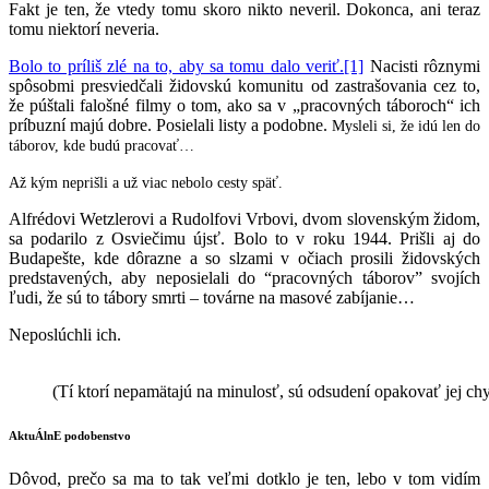
Fakt je ten, že vtedy tomu skoro nikto neveril. Dokonca, ani teraz
tomu niektorí neveria.
Bolo to príliš zlé na to, aby sa tomu dalo veriť.
[1]
Nacisti rôznymi
spôsobmi presviedčali židovskú komunitu od zastrašovania cez to,
že púštali falošné filmy o tom, ako sa v „pracovných táboroch“ ich
príbuzní majú dobre. Posielali listy a podobne.
Mysleli si, že idú len do
táborov, kde budú pracovať…
Až kým neprišli a už viac nebolo cesty späť.
Alfrédovi Wetzlerovi a Rudolfovi Vrbovi, dvom slovenským židom,
sa podarilo z Osviečimu újsť. Bolo to v roku 1944. Prišli aj do
Budapešte, kde dôrazne a so slzami v očiach prosili židovských
predstavených, aby neposielali do “pracovných táborov” svojích
ľudi, že sú to tábory smrti – továrne na masové zabíjanie…
Neposlúchli ich.
(Tí ktorí nepamätajú na minulosť, sú odsudení opakovať jej ch
AktuÁlnE podobenstvo
Dôvod, prečo sa ma to tak veľmi dotklo je ten, lebo v tom vidím