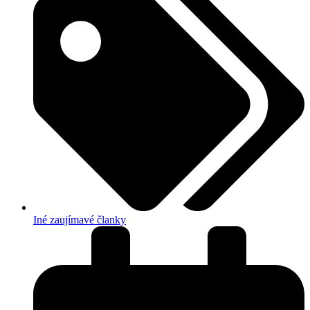
Iné zaujímavé članky