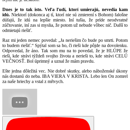
Dnes je to tak isto. Veľa ľudí, ktorí umierajú, nevedia kam
idú.
Niektorí (dokonca aj tí, ktorí nie sú zmierení s Bohom) falošne
dúfajú, že idú na lepšie miesto. Iní tušia, že príde neodvratné
zúčtovanie, iní zas si myslia, že potom už nebude vôbec nič. Další to
odmietajú riešiť.
Raz mi jeden nemec povedal: „Ja neriešim čo bude po smrti. Potom
to budem riešiť.“ Spýtal som sa ho, či rieši kde pôjde na dovolenku.
Odpovedal, že áno. Tak som mu na to povedal, že je HLÚPE že
rieši, kde strávi týždeň svojho života a nerieši to, kde strávi CELÚ
VEČNOSŤ. Bol úprimný a uznal že mám pravdu.
Ešte jedna dôležitá vec. Nie dobré skutky, alebo náboženské úkony
nás dostanú do neba. IBA VIERA V KRISTA. Lebo len On zomrel
za naše hriechy a vstal z mŕtvych.