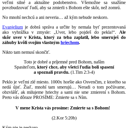
veľmi silné a aktuálne podobenstvo. Všemožne sa snažíme
povzbudzovať ľudí, aby sa zmierli s Bohom ešte skôr, než zomrú.
No mnohí nechcú a ani neveria… až kým nebude neskoro.
Evanjelium
je dobrá správa a určite by nemala byť prezentovaná
ako vyhrážka v zmysle: „Uver, lebo pojdeš do pekla!“.
Ale
skôr uver v Krista, ktorý za teba zaplatil, lebo smeruješ do
záhuby kvôli svojím vlastným
hriechom
.
Nikto tam nemusí skončiť.
Toto je dobré a príjemné pred Bohom, naším
Spasiteľom,
ktorý chce, aby všetci ľudia boli spasení
a spoznali pravdu.
(1.Tim 2:3-4)
Peklo je veľmi zlé miesto. 1000x horšie ako Osvenčim, z ktorého sa
nedá újsť. Žiaľ, mnohí tam smerujú… Neradi o tom počúvame,
obzvlášť, ak milujeme hriechy a sami nie sme zmierení s Bohom.
Preto vás dôraze PROSÍME: Zmierte sa s Ním.
V mene Krista vás prosíme: Zmierte sa s Bohom!
(2.Kor 5:20b)
Kým nie je neskoro.