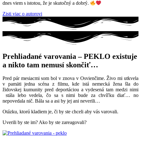
dnes viem s istotou, že je skutočný a dobrý.
Zisti viac o autorovi
Prehliadané varovania – PEKLO existuje
a nikto tam nemusí skončiť…
Pred pár mesiacmi som bol v znova v Osvienčime. Živo mi utkvela
v pamäti jedna scéna z filmu, kde istá nemecká žena šla do
židovskej kumunity pred deportáciou a vydesená tam medzi nimi
stála lebo vedela, čo sa s nimi bude za chvíľku diať… no
nepovedala nič. Bála sa a asi by jej ani neverili…
Otázku, ktorú kladiem je, či by ste chceli aby vás varovali.
Uverili by ste im? Ako by ste zareagovali?