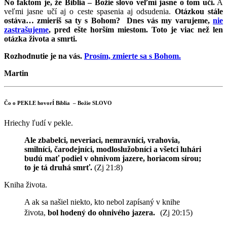
No faktom je, že Biblia – Božie slovo veľmi jasne o tom učí.
A
veľmi jasne učí aj o ceste spasenia aj odsudenia.
Otázkou stále
ostáva… zmieriš sa ty s Bohom?
Dnes vás my varujeme,
nie
zastrašujeme
, pred ešte horším miestom. Toto je viac než len
otázka života a smrti.
Rozhodnutie je na vás.
Prosím, zmierte sa s Bohom.
Martin
Čo o PEKLE hovorÍ Biblia – Božie SLOVO
Hriechy ľudí v pekle.
Ale zbabelci, neveriaci, nemravníci, vrahovia,
smilníci, čarodejníci, modloslužobníci a všetci luhári
budú mať podiel v ohnivom jazere, horiacom sírou;
to je tá druhá smrť.
(Zj 21:8)
Kniha života.
A ak sa našiel niekto, kto nebol zapísaný v knihe
života,
bol hodený do ohnivého jazera.
(Zj 20:15)