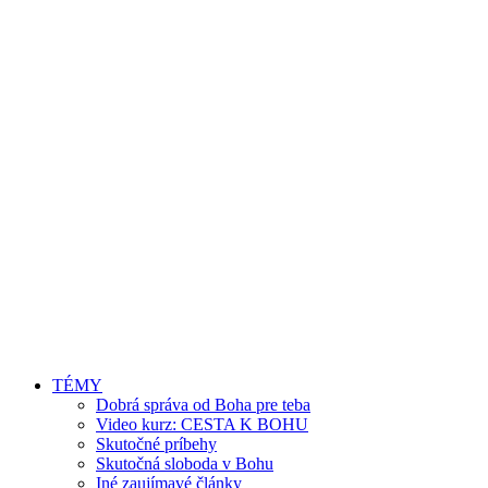
TÉMY
Dobrá správa od Boha pre teba
Video kurz: CESTA K BOHU
Skutočné príbehy
Skutočná sloboda v Bohu
Iné zaujímavé články