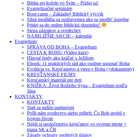
Biblia pri kofole vo Svite – Pridaj sa!
Evanjelizačné semináre
Boot camp – Základný Biblický výcvik
Silná modlitba za uzdraveniea ako sa modliť úspešne
Pridaj sa do online biblickú skupinku!
Stena zázrakov a svedectiev
NAJBLIŽŠIE AKCIE – kalendár
Evanjelium
SPRÁVA OD BOHA – Evanjelium
CESTA K BOHU (Video kurz)
Hlavné body ako kráčať s Ježišom
Ebook: 11 praktických rád ako osobne spoznať Boha
Evolúcia vs. Kresťanstvo a viera v Boha (+dokumenty)
KRESŤANSKÉ FILMY
Kresťanský materiál pre deti
KNIŽKA: Život Božieho Syna – Evanjelium podľa
Jána
KONTAKTY
KONTAKTY
Staň sa naším partnerom
Pošli nám svedectvo alebo príbeh: Čo Boh urobil v
tvojom živote
Nájdi si spoločenstvo kresťanov vo svojom meste +
mapa SK a ČR
Zásady ochrany osobných údajov