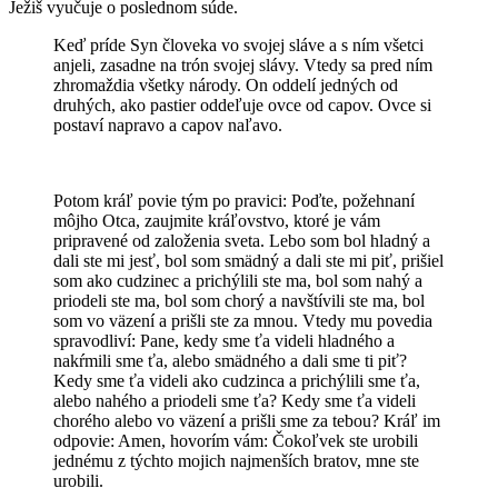
Ježiš vyučuje o poslednom súde.
Keď príde Syn človeka vo svojej sláve a s ním všetci
anjeli, zasadne na trón svojej slávy. Vtedy sa pred ním
zhromaždia všetky národy. On oddelí jedných od
druhých, ako pastier oddeľuje ovce od capov. Ovce si
postaví napravo a capov naľavo.
Potom kráľ povie tým po pravici: Poďte, požehnaní
môjho Otca, zaujmite kráľovstvo, ktoré je vám
pripravené od založenia sveta. Lebo som bol hladný a
dali ste mi jesť, bol som smädný a dali ste mi piť, prišiel
som ako cudzinec a prichýlili ste ma, bol som nahý a
priodeli ste ma, bol som chorý a navštívili ste ma, bol
som vo väzení a prišli ste za mnou. Vtedy mu povedia
spravodliví: Pane, kedy sme ťa videli hladného a
nakŕmili sme ťa, alebo smädného a dali sme ti piť?
Kedy sme ťa videli ako cudzinca a prichýlili sme ťa,
alebo nahého a priodeli sme ťa? Kedy sme ťa videli
chorého alebo vo väzení a prišli sme za tebou? Kráľ im
odpovie: Amen, hovorím vám: Čokoľvek ste urobili
jednému z týchto mojich najmenších bratov, mne ste
urobili.