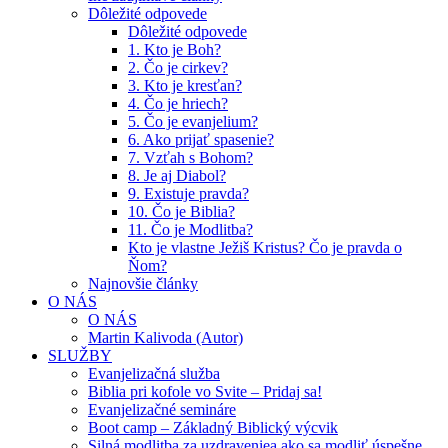
Dôležité odpovede
Dôležité odpovede
1. Kto je Boh?
2. Čo je cirkev?
3. Kto je kresťan?
4. Čo je hriech?
5. Čo je evanjelium?
6. Ako prijať spasenie?
7. Vzťah s Bohom?
8. Je aj Diabol?
9. Existuje pravda?
10. Čo je Biblia?
11. Čo je Modlitba?
Kto je vlastne Ježiš Kristus? Čo je pravda o
Ňom?
Najnovšie články
O NÁS
O NÁS
Martin Kalivoda (Autor)
SLUŽBY
Evanjelizačná služba
Biblia pri kofole vo Svite – Pridaj sa!
Evanjelizačné semináre
Boot camp – Základný Biblický výcvik
Silná modlitba za uzdraveniea ako sa modliť úspešne